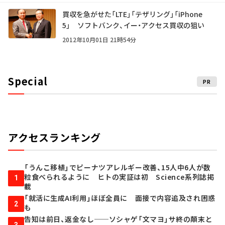
買収を急がせた「LTE」「テザリング」「iPhone
5」 ソフトバンク、イー・アクセス買収の狙い
2012年10月01日 21時54分
Special
PR
アクセスランキング
「うんこ移植」でピーナツアレルギー改善、15人中6人が数
粒食べられるように ヒトの実証は初 Science系列誌掲
1
載
「就活に生成AI利用」ほぼ全員に 面接で内容追及され困惑
2
も
告知は前日、返金なし──ソシャゲ「文マヨ」サ終の顛末と
3