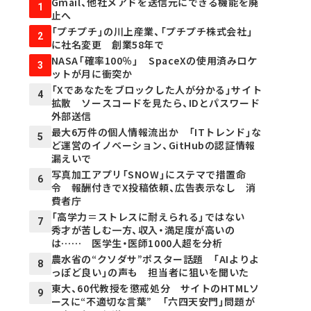
Gmail、他社メアドを送信元にできる機能を廃
1
止へ
「プチプチ」の川上産業、「プチプチ株式会社」
2
に社名変更 創業58年で
NASA「確率100％」 SpaceXの使用済みロケ
3
ットが月に衝突か
「Xであなたをブロックした人が分かる」サイト
4
拡散 ソースコードを見たら、IDとパスワード
外部送信
最大6万件の個人情報流出か 「ITトレンド」な
5
ど運営のイノベーション、GitHubの認証情報
漏えいで
写真加工アプリ「SNOW」にステマで措置命
6
令 報酬付きでX投稿依頼、広告表示なし 消
費者庁
「高学力＝ストレスに耐えられる」ではない
7
秀才が苦しむ一方、収入・満足度が高いの
は…… 医学生・医師1000人超を分析
農水省の“クソダサ”ポスター話題 「AIよりよ
8
っぽど良い」の声も 担当者に狙いを聞いた
東大、60代教授を懲戒処分 サイトのHTMLソ
9
ースに“不適切な言葉” 「六四天安門」問題が