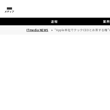
メディア
速報
業界
ITmedia NEWS
“Apple本社でクックCEOとお茶する