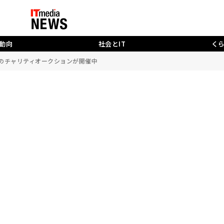
動向
社会とIT
く
権”のチャリティオークションが開催中