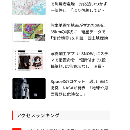
で利用者急増 対応追いつかず
一部停止 「より信頼していた
だけるアプリに」
熊本地震で地面がずれた場所、
35kmの線状に 衛星データで
「変位境界」を判読 国土地理院
写真加工アプリ「SNOW」にステ
マで措置命令 報酬付きでX投
稿依頼、広告表示なし 消費者
庁
SpaceXのロケット上段、月面に
衝突 NASAが発表 「地球や月
面機器に危険なし」
アクセスランキング