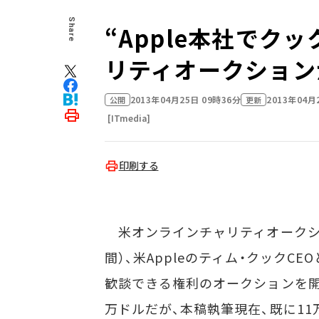
Share
“Apple本社でク
リティオークション
2013年04月25日 09時36分
2013年04月
公開
更新
[ITmedia]
印刷する
米オンラインチャリティオークションサ
間）、米Appleのティム・クックC
歓談できる権利のオークションを開
万ドルだが、本稿執筆現在、既に11