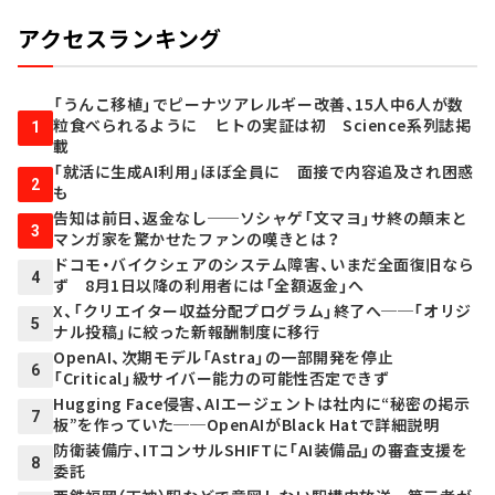
アクセスランキング
「うんこ移植」でピーナツアレルギー改善、15人中6人が数
粒食べられるように ヒトの実証は初 Science系列誌掲
1
載
「就活に生成AI利用」ほぼ全員に 面接で内容追及され困惑
2
も
告知は前日、返金なし──ソシャゲ「文マヨ」サ終の顛末と
3
マンガ家を驚かせたファンの嘆きとは？
ドコモ・バイクシェアのシステム障害、いまだ全面復旧なら
4
ず 8月1日以降の利用者には「全額返金」へ
X、「クリエイター収益分配プログラム」終了へ──「オリジ
5
ナル投稿」に絞った新報酬制度に移行
OpenAI、次期モデル「Astra」の一部開発を停止
6
「Critical」級サイバー能力の可能性否定できず
Hugging Face侵害、AIエージェントは社内に“秘密の掲示
7
板”を作っていた──OpenAIがBlack Hatで詳細説明
防衛装備庁、ITコンサルSHIFTに「AI装備品」の審査支援を
8
委託