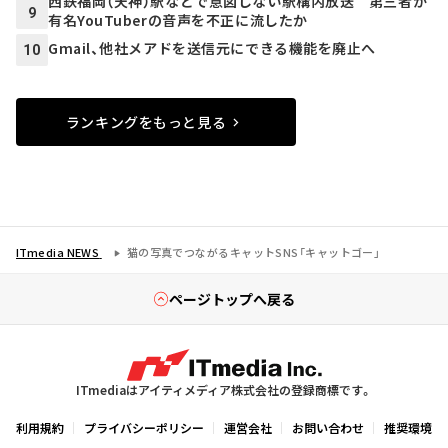
西鉄福岡（天神）駅などで意図しない駅構内放送 第三者が
9
有名YouTuberの音声を不正に流したか
Gmail、他社メアドを送信元にできる機能を廃止へ
10
ランキングをもっと見る
ITmedia NEWS
猫の写真でつながるキャットSNS「キャットゴー」
ページトップへ戻る
ITmediaはアイティメディア株式会社の登録商標です。
利用規約
プライバシーポリシー
運営会社
お問い合わせ
推奨環境