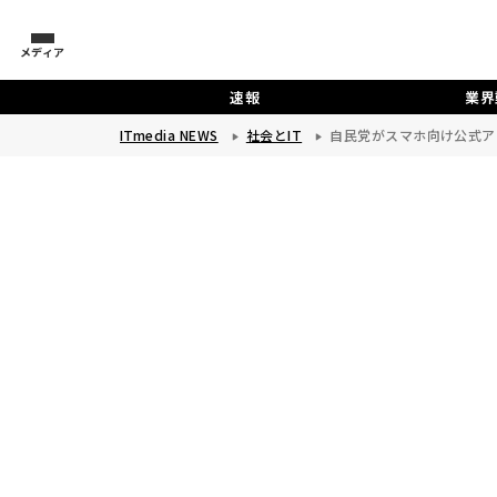
メディア
速報
業界
ITmedia NEWS
社会とIT
自民党がスマホ向け公式ア