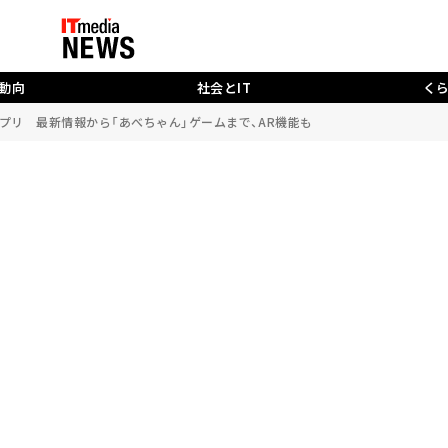
動向
社会とIT
く
プリ 最新情報から「あべちゃん」ゲームまで、AR機能も