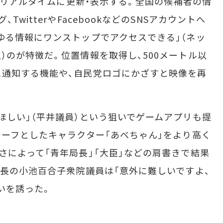
どをリアルタイムに更新・表示する。全国の候補者の情
witterやFacebookなどのSNSアカウントへ
ゆる情報にワンストップでアクセスできる」（ネッ
）のが特徴だ。位置情報を取得し、500メートル以
ュ通知する機能や、自民党ロゴにかざすと映像を再
しい」（平井議員）という狙いでゲームアプリも提
チーフとしたキャラクター「あべちゃん」をより高く
さによって「青年局長」「大臣」などの肩書きで結果
部長の小池百合子衆院議員は「意外に難しいですよ、
いを誘った。