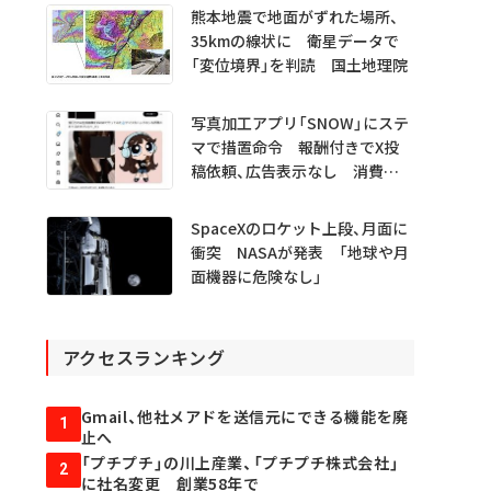
熊本地震で地面がずれた場所、
35kmの線状に 衛星データで
「変位境界」を判読 国土地理院
写真加工アプリ「SNOW」にステ
マで措置命令 報酬付きでX投
稿依頼、広告表示なし 消費者
庁
SpaceXのロケット上段、月面に
衝突 NASAが発表 「地球や月
面機器に危険なし」
アクセスランキング
Gmail、他社メアドを送信元にできる機能を廃
1
止へ
「プチプチ」の川上産業、「プチプチ株式会社」
2
に社名変更 創業58年で