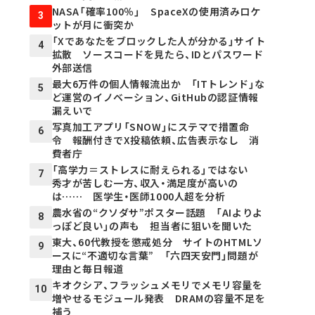
NASA「確率100％」 SpaceXの使用済みロケ
3
ットが月に衝突か
「Xであなたをブロックした人が分かる」サイト
4
拡散 ソースコードを見たら、IDとパスワード
外部送信
最大6万件の個人情報流出か 「ITトレンド」な
5
ど運営のイノベーション、GitHubの認証情報
漏えいで
写真加工アプリ「SNOW」にステマで措置命
6
令 報酬付きでX投稿依頼、広告表示なし 消
費者庁
「高学力＝ストレスに耐えられる」ではない
7
秀才が苦しむ一方、収入・満足度が高いの
は…… 医学生・医師1000人超を分析
農水省の“クソダサ”ポスター話題 「AIよりよ
8
っぽど良い」の声も 担当者に狙いを聞いた
東大、60代教授を懲戒処分 サイトのHTMLソ
9
ースに“不適切な言葉” 「六四天安門」問題が
理由と毎日報道
キオクシア、フラッシュメモリでメモリ容量を
10
増やせるモジュール発表 DRAMの容量不足を
補う