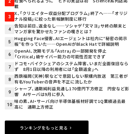
粒食べられるように ヒトの実証は初 Science系列誌掲
2
載
X、「クリエイター収益分配プログラム」終了へ──「オリジ
3
ナル投稿」に絞った新報酬制度に移行
告知は前日、返金なし──ソシャゲ「文マヨ」サ終の顛末と
4
マンガ家を驚かせたファンの嘆きとは？
Hugging Face侵害、AIエージェントは社内に“秘密の掲示
5
板”を作っていた──OpenAIがBlack Hatで詳細説明
OpenAI、次期モデル「Astra」の一部開発を停止
6
「Critical」級サイバー能力の可能性否定できず
ドコモ・バイクシェアのシステム障害、いまだ全面復旧なら
7
ず 8月1日以降の利用者には「全額返金」へ
西鉄福岡（天神）駅などで意図しない駅構内放送 第三者が
8
有名YouTuberの音声を不正に流したか
シャープ、通期純利益見通し170億円下方修正 円安など影
9
響 AIサーバは9月に参入
味の素、AI・サーバ向け半導体基板材好調で1Q業績過去最
10
高に 通期上方修正
ランキングをもっと見る