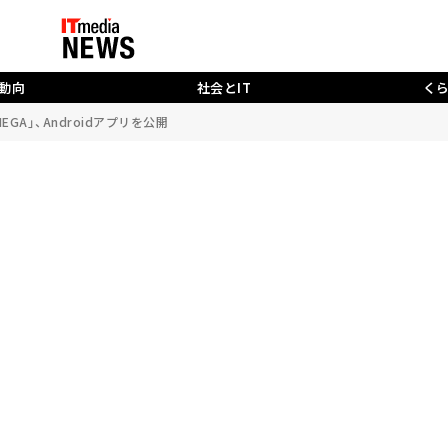
動向
社会とIT
く
GA」、Androidアプリを公開