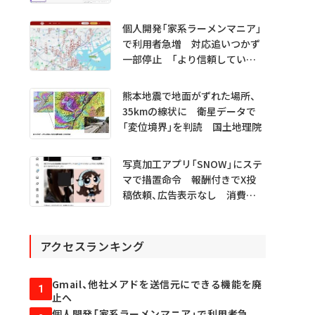
Analyzer MCP」 Microsoftが
プレビュー公開
個人開発「家系ラーメンマニア」
で利用者急増 対応追いつかず
一部停止 「より信頼していた
だけるアプリに」
熊本地震で地面がずれた場所、
35kmの線状に 衛星データで
「変位境界」を判読 国土地理院
写真加工アプリ「SNOW」にステ
マで措置命令 報酬付きでX投
稿依頼、広告表示なし 消費者
庁
アクセスランキング
Gmail、他社メアドを送信元にできる機能を廃
1
止へ
個人開発「家系ラーメンマニア」で利用者急