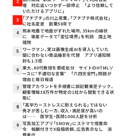
2
増 対応追いつかず一部停止 「より信頼して
いただけるアプリに」
「プチプチ」の川上産業、「プチプチ株式会社」
3
に社名変更 創業58年で
熊本地震で地面がずれた場所、35kmの線状
4
に 衛星データで「変位境界」を判読 国土地
理院
ワークマン、実は画像生成AIを導入していた
5
間に合わない商品撮影を代替 アプリ通知開
封も1.5倍
東大、60代教授を懲戒処分 サイトのHTMLソ
6
ースに“不適切な言葉” 「六四天安門」問題が
理由と毎日報道
管理アカウントを手順書に誤記載――東芝テック、
7
顧客情報38万件が特定の1社から閲覧できる状
態に
「高学力＝ストレスに耐えられる」ではない
8
秀才が苦しむ一方、収入・満足度が高いの
は…… 医学生・医師1000人超を分析
写真加工アプリ「SNOW」にステマで措置命
9
令 報酬付きでX投稿依頼、広告表示なし 消
費者庁