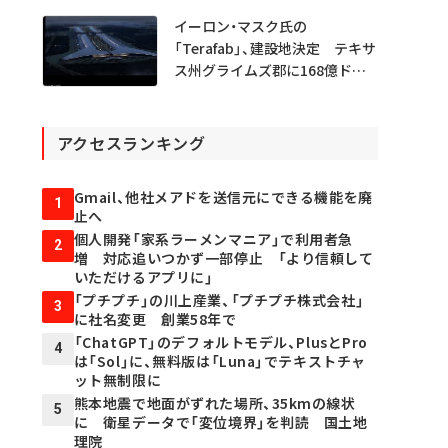
イーロン・マスク氏の
「Terafab」、建設地決定 テキサ
ス州グライムズ郡に168億ドル
投資
アクセスランキング
Gmail、他社メアドを送信元にできる機能を廃
1
止へ
個人開発「家系ラーメンマニア」で利用者急
2
増 対応追いつかず一部停止 「より信頼して
いただけるアプリに」
「プチプチ」の川上産業、「プチプチ株式会社」
3
に社名変更 創業58年で
「ChatGPT」のデフォルトモデル、PlusとPro
4
は「Sol」に、無料版は「Luna」でテキストチャ
ット無制限に
熊本地震で地面がずれた場所、35kmの線状
5
に 衛星データで「変位境界」を判読 国土地
理院