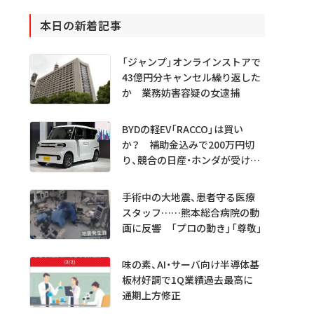
本日の新着記事
「ジャンプ」オンラインストアで
43億円分キャンセル繰り返した
か 業務妨害容疑の女逮捕
BYDの軽EV「RACCO」は買い
か？ 補助金込みで200万円切
り、競合の日産・ホンダが受ける
衝撃
手術中の大地震、患者守る医療
スタッフ……熊本総合病院の動
画に反響 「プロの動き」「尊敬」
味の素、AI・サーバ向け半導体基
板材好調で1Q業績過去最高に
通期上方修正