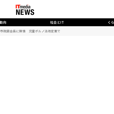
動向
社会とIT
く
高市政調会長に陳情 児童ポルノ法改定案で