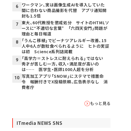
ワークマン、実は画像生成AIを導入していた
6
間に合わない商品撮影を代替 アプリ通知開
封も1.5倍
東大、60代教授を懲戒処分 サイトのHTMLソ
7
ースに“不適切な言葉” 「六四天安門」問題が
理由と毎日報道
「うんこ移植」でピーナツアレルギー改善、15
8
人中6人が数粒食べられるように ヒトの実証
は初 Science系列誌掲載
「高学力＝ストレスに耐えられる」ではない
9
秀才が苦しむ一方、収入・満足度が高いの
は…… 医学生・医師1000人超を分析
写真加工アプリ「SNOW」にステマで措置命
10
令 報酬付きでX投稿依頼、広告表示なし 消
費者庁
もっと見る
ITmedia NEWS SNS