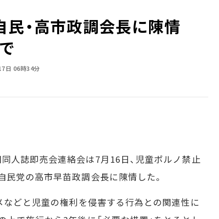
、自民・高市政調会長に陳情
で
17日 06時34分
人誌即売会連絡会は7月16日、児童ポルノ禁止
自民党の高市早苗政調会長に陳情した。
メなどと児童の権利を侵害する行為との関連性に