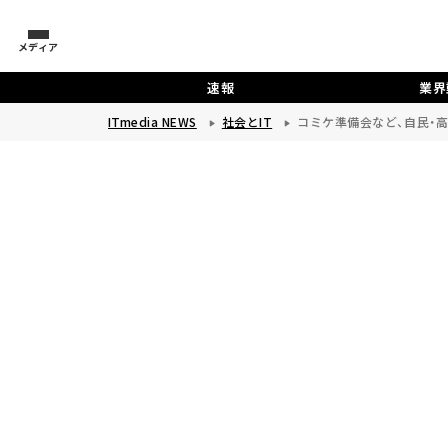
メディア
速報
業界
ITmedia NEWS
社会とIT
コミケ準備会など、自民・