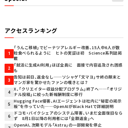
アクセスランキング
「うんこ移植」でピーナツアレルギー改善、15人中6人が数
粒食べられるように ヒトの実証は初 Science系列誌掲
1
載
「就活に生成AI利用」ほぼ全員に 面接で内容追及され困惑
2
も
告知は前日、返金なし──ソシャゲ「文マヨ」サ終の顛末と
3
マンガ家を驚かせたファンの嘆きとは？
X、「クリエイター収益分配プログラム」終了へ──「オリジ
4
ナル投稿」に絞った新報酬制度に移行
Hugging Face侵害、AIエージェントは社内に“秘密の掲示
5
板”を作っていた──OpenAIがBlack Hatで詳細説明
ドコモ・バイクシェアのシステム障害、いまだ全面復旧なら
6
ず 8月1日以降の利用者には「全額返金」へ
OpenAI、次期モデル「Astra」の一部開発を停止