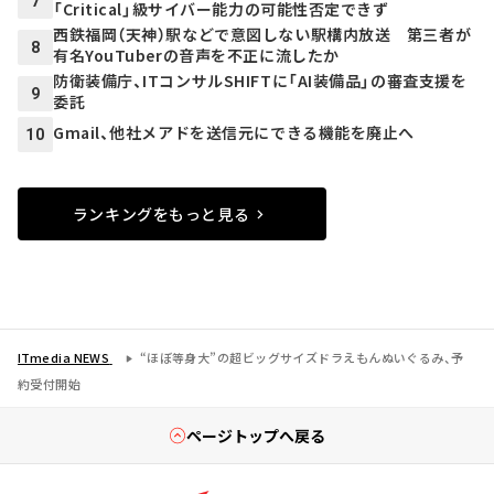
7
「Critical」級サイバー能力の可能性否定できず
西鉄福岡（天神）駅などで意図しない駅構内放送 第三者が
8
有名YouTuberの音声を不正に流したか
防衛装備庁、ITコンサルSHIFTに「AI装備品」の審査支援を
9
委託
Gmail、他社メアドを送信元にできる機能を廃止へ
10
ランキングをもっと見る
ITmedia NEWS
“ほぼ等身大”の超ビッグサイズドラえもんぬいぐるみ、予
約受付開始
ページトップへ戻る