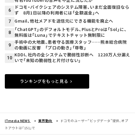
ドコモ・バイクシェアのシステム障害、いまだ全面復旧なら
6
ず 8月1日以降の利用者には「全額返金」へ
Gmail、他社メアドを送信元にできる機能を廃止へ
7
「ChatGPT」のデフォルトモデル、PlusとProは「Sol」に、
8
無料版は「Luna」でテキストチャット無制限に
手術中の大地震、患者守る医療スタッフ……熊本総合病院
9
の動画に反響 「プロの動き」「尊敬」
KDDI、社内の全システムで脆弱性診断へ 1220万人分漏え
10
いで「未知の脆弱性と片付けない」
ランキングをもっと見る
ITmedia NEWS
業界動向
ドコモのユーザー“ビッグデータ”提供、オプ
トアウトは「151」で