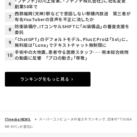
「プチプチ」の川上産業、「プチプチ株式会社」に社名変更
6
創業58年で
西鉄福岡（天神）駅などで意図しない駅構内放送 第三者が
7
有名YouTuberの音声を不正に流したか
防衛装備庁、ITコンサルSHIFTに「AI装備品」の審査支援を
8
委託
「ChatGPT」のデフォルトモデル、PlusとProは「Sol」に、
9
無料版は「Luna」でテキストチャット無制限に
手術中の大地震、患者守る医療スタッフ……熊本総合病院
10
の動画に反響 「プロの動き」「尊敬」
ランキングをもっと見る
ITmedia NEWS
スーパーコンピュータの省エネランキング、日本の「TSUBA
ME-KFC」が首位に