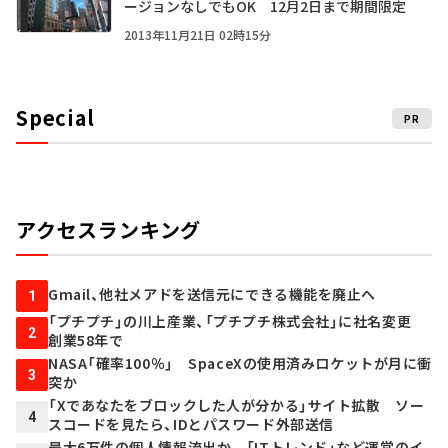
ージョンなしでもOK 12月2日まで期間限定
2013年11月21日 02時15分
Special
PR
アクセスランキング
Gmail、他社メアドを送信元にできる機能を廃止へ
1
「プチプチ」の川上産業、「プチプチ株式会社」に社名変更
2
創業58年で
NASA「確率100％」 SpaceXの使用済みロケットが月に衝
3
突か
「Xであなたをブロックした人が分かる」サイト拡散 ソー
4
スコードを見たら、IDとパスワード外部送信
最大6万件の個人情報流出か 「ITトレンド」など運営のイ