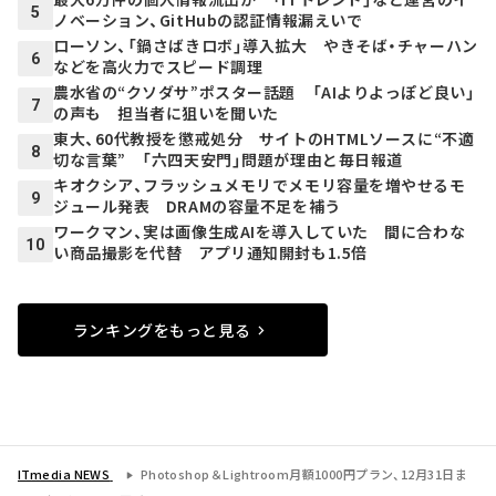
5
ノベーション、GitHubの認証情報漏えいで
ローソン、「鍋さばきロボ」導入拡大 やきそば・チャーハン
6
などを高火力でスピード調理
農水省の“クソダサ”ポスター話題 「AIよりよっぽど良い」
7
の声も 担当者に狙いを聞いた
東大、60代教授を懲戒処分 サイトのHTMLソースに“不適
8
切な言葉” 「六四天安門」問題が理由と毎日報道
キオクシア、フラッシュメモリでメモリ容量を増やせるモ
9
ジュール発表 DRAMの容量不足を補う
ワークマン、実は画像生成AIを導入していた 間に合わな
10
い商品撮影を代替 アプリ通知開封も1.5倍
ランキングをもっと見る
ITmedia NEWS
Photoshop＆Lightroom月額1000円プラン、12月31日ま