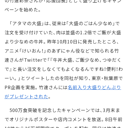
の竹達彩奈さんが「応援団長」として盛り上げるキャン
ペーンを始めた。
「アタマの大盛」は、従来は｢大盛のごはん少なめ｣で
注文を受け付けていた、肉は並盛の1.2倍でご飯が大盛
より少なめの牛丼。昨年10月10日に発売したところ、
アニメ「けいおん！」のあずにゃん役などで知られる竹
達さんがTwitterで「『牛丼大盛、ご飯少なめ、つゆだく
で』と長い注文をしなくてもよくなるんですね！便利！わ
ーい。」とツイートしたのを同社が知り、東京・秋葉原で
PR企画を実施。竹達さんには
名前入り大盛りどんぶり
がプレゼントされた
。
500万食突破を記念したキャンペーンでは、3月末ま
でオリジナルポスターや店内コメントを放送。8日午前