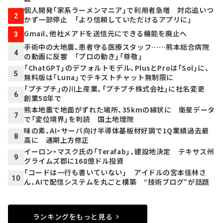
個人開発「家系ラーメンマニア」で利用者急増 対応追いつ
2
かず一部停止 「より信頼していただけるアプリに」
Gmail、他社メアドを送信元にできる機能を廃止へ
3
手術中の大地震、患者守る医療スタッフ……熊本総合病院
4
の動画に反響 「プロの動き」「尊敬」
「ChatGPT」のデフォルトモデル、PlusとProは「Sol」に、
5
無料版は「Luna」でテキストチャット無制限に
「プチプチ」の川上産業、「プチプチ株式会社」に社名変更
6
創業58年で
熊本地震で地面がずれた場所、35kmの線状に 衛星データ
7
で「変位境界」を判読 国土地理院
味の素、AI・サーバ向け半導体基板材好調で1Q業績過去最
8
高に 通期上方修正
イーロン・マスク氏の「Terafab」、建設地決定 テキサス州
9
グライムズ郡に168億ドル投資
「コードは一行も書いていない」 アイドルの宮本佳林さ
10
ん、AIで配信システムを丸ごと構築 “技術ブログ”が話題
ランキングをもっと見る