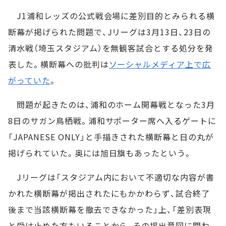
J1浦和レッズの公式戦会場に差別目的とみられる横
断幕が掲げられた問題で、Jリーグは3月13日、23日の
清水戦（埼玉スタジアム）を無観客試合とする処分を発
表した。横断幕への批判は
ソーシャルメディア上で広
がっていた
。
問題が起きたのは、浦和のホーム開幕戦となった3月
8日のサガン鳥栖戦。浦和サポーター席へ入るゲートに
「JAPANESE ONLY」と手描きされた横断幕と日の丸が
掲げられていた。奥には旭日旗もあったという。
Jリーグは「スタジアム内において不適切な内容が書
かれた横断幕が掲出されたにもかかわらず、試合終了
後まで当該横断幕を撤去できなかった」上、「差別表現
と受け止めた方もいることから、その掲出意図に関わ