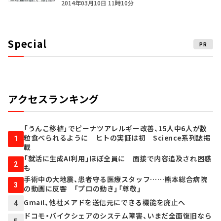
2014年03月10日 11時10分
Special
PR
アクセスランキング
「うんこ移植」でピーナツアレルギー改善、15人中6人が数
粒食べられるように ヒトの実証は初 Science系列誌掲
1
載
「就活に生成AI利用」ほぼ全員に 面接で内容追及され困惑
2
も
手術中の大地震、患者守る医療スタッフ……熊本総合病院
3
の動画に反響 「プロの動き」「尊敬」
Gmail、他社メアドを送信元にできる機能を廃止へ
4
ドコモ・バイクシェアのシステム障害、いまだ全面復旧なら