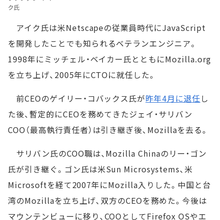
ク氏
アイク氏は米Netscapeの従業員時代にJavaScript
を開発したことでも知られるベテランエンジニア。
1998年にミッチェル・ベイカー氏とともにMozilla.org
を立ち上げ、2005年にCTOに就任した。
前CEOのゲイリー・コバックス氏が
昨年4月に退任
し
た後、暫定的にCEOを務めてきたジェイ・サリバン
COO（最高執行責任者）は引き継ぎ後、Mozillaを去る。
サリバン氏のCOO職は、Mozilla Chinaのリー・ゴン
氏が引き継ぐ。ゴン氏は米Sun Microsystems、米
Microsoftを経て2007年にMozilla入りした。中国と台
湾のMozillaを立ち上げ、双方のCEOを務めた。今後は
マウンテンビューに移り、COOとしてFirefox OSやエ