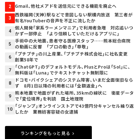
Gmail、他社メアドを送信元にできる機能を廃止へ
2
西鉄福岡（天神）駅などで意図しない駅構内放送 第三者が
3
有名YouTuberの音声を不正に流したか
個人開発「家系ラーメンマニア」で利用者急増 対応追いつ
4
かず一部停止 「より信頼していただけるアプリに」
手術中の大地震、患者守る医療スタッフ……熊本総合病院
5
の動画に反響 「プロの動き」「尊敬」
「プチプチ」の川上産業、「プチプチ株式会社」に社名変更
6
創業58年で
「ChatGPT」のデフォルトモデル、PlusとProは「Sol」に、
7
無料版は「Luna」でテキストチャット無制限に
ドコモ・バイクシェアのシステム障害、いまだ全面復旧なら
8
ず 8月1日以降の利用者には「全額返金」へ
熊本地震で地面がずれた場所、35kmの線状に 衛星データ
9
で「変位境界」を判読 国土地理院
「ジャンプ」オンラインストアで43億円分キャンセル繰り返
10
したか 業務妨害容疑の女逮捕
ランキングをもっと見る