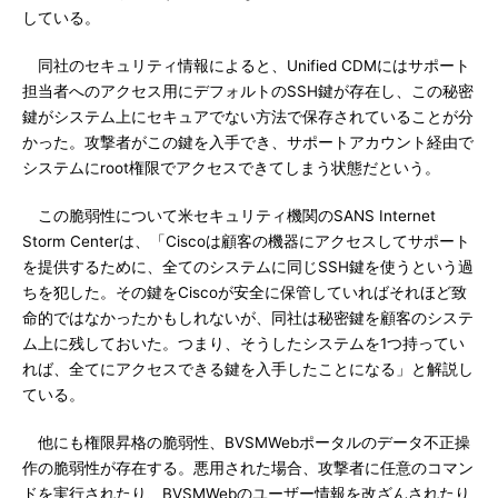
している。
同社のセキュリティ情報によると、Unified CDMにはサポート
担当者へのアクセス用にデフォルトのSSH鍵が存在し、この秘密
鍵がシステム上にセキュアでない方法で保存されていることが分
かった。攻撃者がこの鍵を入手でき、サポートアカウント経由で
システムにroot権限でアクセスできてしまう状態だという。
この脆弱性について米セキュリティ機関のSANS Internet
Storm Centerは、「Ciscoは顧客の機器にアクセスしてサポート
を提供するために、全てのシステムに同じSSH鍵を使うという過
ちを犯した。その鍵をCiscoが安全に保管していればそれほど致
命的ではなかったかもしれないが、同社は秘密鍵を顧客のシステ
ム上に残しておいた。つまり、そうしたシステムを1つ持ってい
れば、全てにアクセスできる鍵を入手したことになる」と解説し
ている。
他にも権限昇格の脆弱性、BVSMWebポータルのデータ不正操
作の脆弱性が存在する。悪用された場合、攻撃者に任意のコマン
ドを実行されたり、BVSMWebのユーザー情報を改ざんされたり