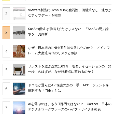
VMware製品にCVSS 9.8の脆弱性、回避策なし 速やか
なアップデートを推奨
SaaSの価値は“割り勘”だけじゃない 「SaaSの死」論
争を一刀両断
なぜ、日本IBMのNHK案件は失敗したのか？ メインフ
レーム大撤退時代のリスクと教訓
リホストを選ぶ企業は63％ モダナイゼーションの「第
一歩」のはずが、なぜ終着点に変わるのか？
ドコモが選んだAPI保護の次の一手 AIエージェントを
統制する「門番」とは
AIを選ぶのは、もうIT部門ではない？ Gartner、日本の
デジタルワークプレースのハイプ・サイクル発表