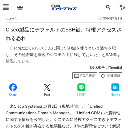
ニュース
2014年7月3日
Cisco製品にデフォルトのSSH鍵、特権アクセスさ
れる恐れ
「Ciscoは全てのシステムに同じSSH鍵を使うという過ちを犯
し、その秘密鍵を顧客のシステム上に残しておいた」とSANSは
解説している。
[鈴木聖子，ITmedia]
PC用表示
関連情報
Share
Post
LINE
Hatena
米Cisco Systemsは7月2日（現地時間）、「Unified
Communications Domain Manager」（Unified CDM）の脆弱性
に関する情報を公開した。システムに特権アクセスできるデフォ
ルトのSSH鍵が存在する脆弱性など、3件の脆弱性について解説