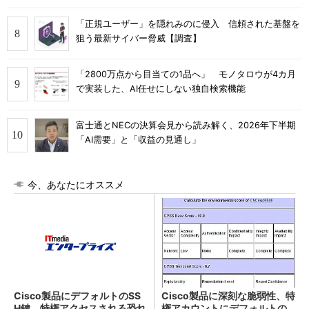
「正規ユーザー」を隠れみのに侵入 信頼された基盤を
狙う最新サイバー脅威【調査】
「2800万点から目当ての1品へ」 モノタロウが4カ月
で実装した、AI任せにしない独自検索機能
富士通とNECの決算会見から読み解く、2026年下半期
「AI需要」と「収益の見通し」
今、あなたにオススメ
Cisco製品にデフォルトのSS
Cisco製品に深刻な脆弱性、特
H鍵、特権アクセスされる恐れ
権アカウントにデフォルトの