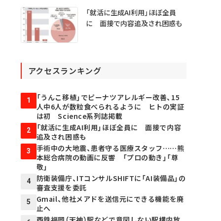
「就活に生成AI利用」ほぼ全員
に 面接で内容追及され困惑も
アクセスランキング
「うんこ移植」でピーナツアレルギー改善、15
1
人中6人が数粒食べられるように ヒトの実証
は初 Science系列誌掲載
「就活に生成AI利用」ほぼ全員に 面接で内容
2
追及され困惑も
手術中の大地震、患者守る医療スタッフ……熊
3
本総合病院の動画に反響 「プロの動き」「尊
敬」
防衛装備庁、ITコンサルSHIFTに「AI装備品」の
4
審査支援を委託
Gmail、他社メアドを送信元にできる機能を廃
5
止へ
西鉄福岡（天神）駅などで意図しない駅構内放