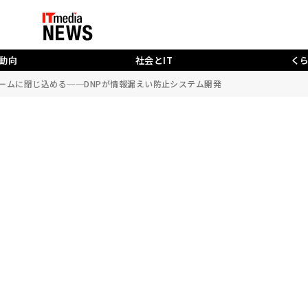
動向
社会とIT
く
ームに閉じ込める──DNPが情報漏えい防止システム開発