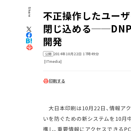
Share
不正操作したユーザ
閉じ込める──DN
開発
2014年10月22日 17時49分
公開
[ITmedia]
印刷する
大日本印刷は10月22日、情報ア
いを防ぐための新システムを10月
携し、重要情報にアクセスできるP