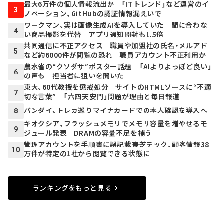
最大6万件の個人情報流出か 「ITトレンド」など運営のイ
3
ノベーション、GitHubの認証情報漏えいで
ワークマン、実は画像生成AIを導入していた 間に合わな
4
い商品撮影を代替 アプリ通知開封も1.5倍
共同通信に不正アクセス 職員や加盟社の氏名・メルアド
5
など約6000件が閲覧の恐れ 職員アカウント不正利用か
農水省の“クソダサ”ポスター話題 「AIよりよっぽど良い」
6
の声も 担当者に狙いを聞いた
東大、60代教授を懲戒処分 サイトのHTMLソースに“不適
7
切な言葉” 「六四天安門」問題が理由と毎日報道
バンダイ、トレカ巡りマイナカードでの本人確認を導入へ
8
キオクシア、フラッシュメモリでメモリ容量を増やせるモ
9
ジュール発表 DRAMの容量不足を補う
管理アカウントを手順書に誤記載――東芝テック、顧客情報38
10
万件が特定の1社から閲覧できる状態に
ランキングをもっと見る