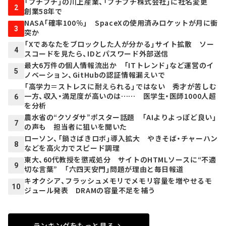
「プチプチ」の川上産業、「プチプチ株式会社」に社名変更
2
創業58年で
NASA「確率100％」 SpaceXの使用済みロケットが月に衝
3
突か
「Xであなたをブロックした人が分かる」サイト拡散 ソー
4
スコードを見たら、IDとパスワード外部送信
最大6万件の個人情報流出か 「ITトレンド」など運営のイ
5
ノベーション、GitHubの認証情報漏えいで
「高学力＝ストレスに耐えられる」ではない 秀才が苦しむ
一方、収入・満足度が高いのは…… 医学生・医師1000人超
6
を分析
農水省の“クソダサ”ポスター話題 「AIよりよっぽど良い」
7
の声も 担当者に狙いを聞いた
ローソン、「鍋さばきロボ」導入拡大 やきそば・チャーハン
8
などを高火力でスピード調理
東大、60代教授を懲戒処分 サイトのHTMLソースに“不適
9
切な言葉” 「六四天安門」問題が理由と毎日報道
キオクシア、フラッシュメモリでメモリ容量を増やせるモ
10
ジュール発表 DRAMの容量不足を補う
ランキングをもっと見る