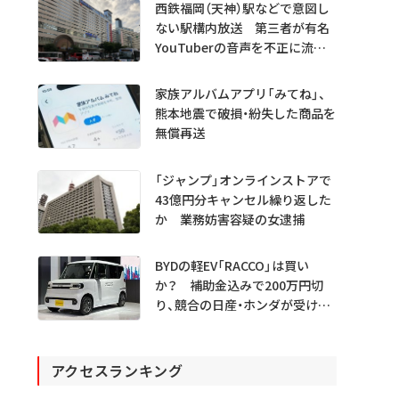
西鉄福岡（天神）駅などで意図し
ない駅構内放送 第三者が有名
YouTuberの音声を不正に流し
たか
家族アルバムアプリ「みてね」、
熊本地震で破損・紛失した商品を
無償再送
「ジャンプ」オンラインストアで
43億円分キャンセル繰り返した
か 業務妨害容疑の女逮捕
BYDの軽EV「RACCO」は買い
か？ 補助金込みで200万円切
り、競合の日産・ホンダが受ける
衝撃
アクセスランキング