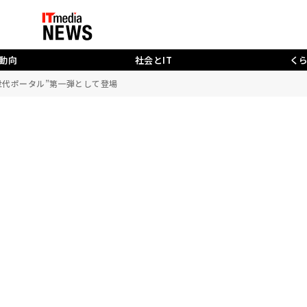
動向
社会とIT
く
ftの“次世代ポータル”第一弾として登場