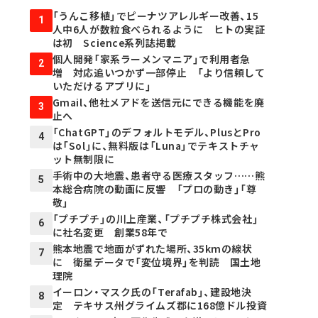
「うんこ移植」でピーナツアレルギー改善、15
1
人中6人が数粒食べられるように ヒトの実証
は初 Science系列誌掲載
個人開発「家系ラーメンマニア」で利用者急
2
増 対応追いつかず一部停止 「より信頼して
いただけるアプリに」
Gmail、他社メアドを送信元にできる機能を廃
3
止へ
「ChatGPT」のデフォルトモデル、PlusとPro
4
は「Sol」に、無料版は「Luna」でテキストチャ
ット無制限に
手術中の大地震、患者守る医療スタッフ……熊
5
本総合病院の動画に反響 「プロの動き」「尊
敬」
「プチプチ」の川上産業、「プチプチ株式会社」
6
に社名変更 創業58年で
熊本地震で地面がずれた場所、35kmの線状
7
に 衛星データで「変位境界」を判読 国土地
理院
イーロン・マスク氏の「Terafab」、建設地決
8
定 テキサス州グライムズ郡に168億ドル投資