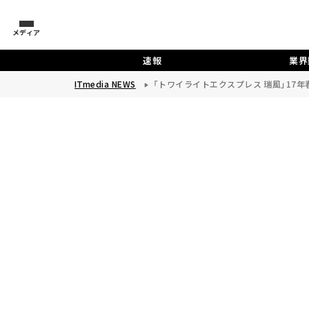
メディア
速報
業界
ITmedia NEWS
「トワイライトエクスプレス 瑞風」17