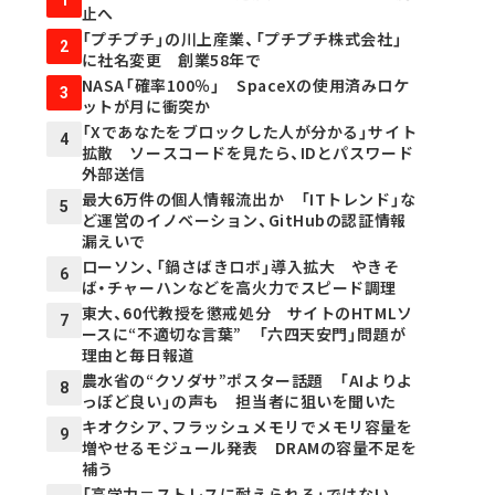
止へ
「プチプチ」の川上産業、「プチプチ株式会社」
2
に社名変更 創業58年で
NASA「確率100％」 SpaceXの使用済みロケ
3
ットが月に衝突か
「Xであなたをブロックした人が分かる」サイト
4
拡散 ソースコードを見たら、IDとパスワード
外部送信
最大6万件の個人情報流出か 「ITトレンド」な
5
ど運営のイノベーション、GitHubの認証情報
漏えいで
ローソン、「鍋さばきロボ」導入拡大 やきそ
6
ば・チャーハンなどを高火力でスピード調理
東大、60代教授を懲戒処分 サイトのHTMLソ
7
ースに“不適切な言葉” 「六四天安門」問題が
理由と毎日報道
農水省の“クソダサ”ポスター話題 「AIよりよ
8
っぽど良い」の声も 担当者に狙いを聞いた
キオクシア、フラッシュメモリでメモリ容量を
9
増やせるモジュール発表 DRAMの容量不足を
補う
「高学力＝ストレスに耐えられる」ではない