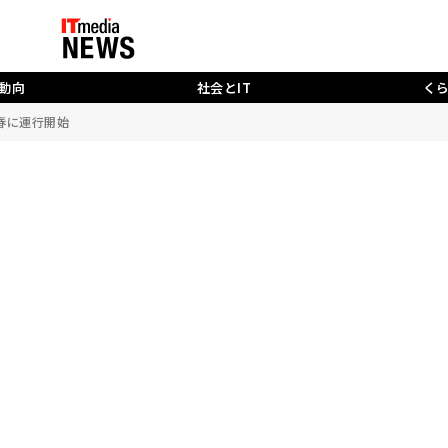
動向
社会とIT
く
年春に運行開始