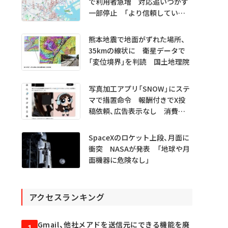
で利用者急増 対応追いつかず
一部停止 「より信頼していた
だけるアプリに」
熊本地震で地面がずれた場所、
35kmの線状に 衛星データで
「変位境界」を判読 国土地理院
写真加工アプリ「SNOW」にステ
マで措置命令 報酬付きでX投
稿依頼、広告表示なし 消費者
庁
SpaceXのロケット上段、月面に
衝突 NASAが発表 「地球や月
面機器に危険なし」
アクセスランキング
Gmail、他社メアドを送信元にできる機能を廃
1