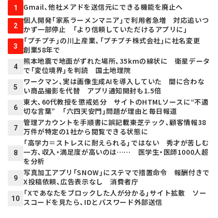
Gmail、他社メアドを送信元にできる機能を廃止へ
1
個人開発「家系ラーメンマニア」で利用者急増 対応追いつ
2
かず一部停止 「より信頼していただけるアプリに」
「プチプチ」の川上産業、「プチプチ株式会社」に社名変更
3
創業58年で
熊本地震で地面がずれた場所、35kmの線状に 衛星データ
4
で「変位境界」を判読 国土地理院
ワークマン、実は画像生成AIを導入していた 間に合わな
5
い商品撮影を代替 アプリ通知開封も1.5倍
東大、60代教授を懲戒処分 サイトのHTMLソースに“不適
6
切な言葉” 「六四天安門」問題が理由と毎日報道
管理アカウントを手順書に誤記載――東芝テック、顧客情報38
7
万件が特定の1社から閲覧できる状態に
「高学力＝ストレスに耐えられる」ではない 秀才が苦しむ
一方、収入・満足度が高いのは…… 医学生・医師1000人超
8
を分析
写真加工アプリ「SNOW」にステマで措置命令 報酬付きで
9
X投稿依頼、広告表示なし 消費者庁
「Xであなたをブロックした人が分かる」サイト拡散 ソー
10
スコードを見たら、IDとパスワード外部送信