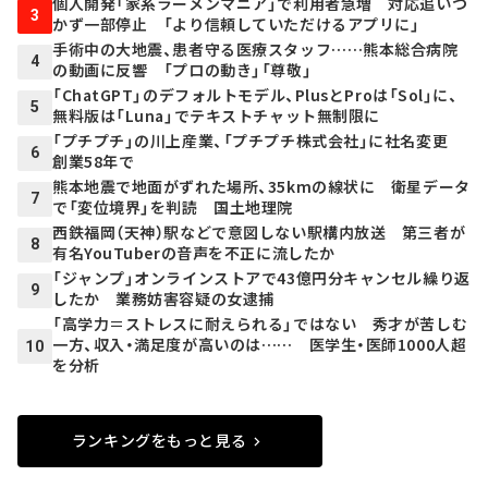
個人開発「家系ラーメンマニア」で利用者急増 対応追いつ
3
かず一部停止 「より信頼していただけるアプリに」
手術中の大地震、患者守る医療スタッフ……熊本総合病院
4
の動画に反響 「プロの動き」「尊敬」
「ChatGPT」のデフォルトモデル、PlusとProは「Sol」に、
5
無料版は「Luna」でテキストチャット無制限に
「プチプチ」の川上産業、「プチプチ株式会社」に社名変更
6
創業58年で
熊本地震で地面がずれた場所、35kmの線状に 衛星データ
7
で「変位境界」を判読 国土地理院
西鉄福岡（天神）駅などで意図しない駅構内放送 第三者が
8
有名YouTuberの音声を不正に流したか
「ジャンプ」オンラインストアで43億円分キャンセル繰り返
9
したか 業務妨害容疑の女逮捕
「高学力＝ストレスに耐えられる」ではない 秀才が苦しむ
一方、収入・満足度が高いのは…… 医学生・医師1000人超
10
を分析
ランキングをもっと見る