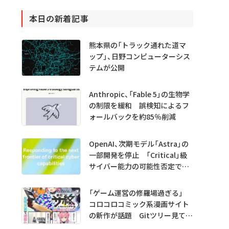
本日の新着記事
熊本県の「トラック通れた道マ
ップ」、日野コンピューターシス
テムが公開
Anthropic、「Fable 5」の生物学
の制限を緩和 誤検知によるフ
ォールバックを約85％削減
OpenAI、次期モデル「Astra」の
一部開発を停止 「Critical」級
サイバー能力の可能性否定でき
ず
「ゲーム運営の修羅場過ぎる」
コロコロコミック系漫画サイト
の新作が話題 Gitツリー見てガ
チャ不具合の犯人探し