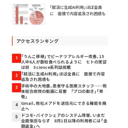
「就活に生成AI利用」ほぼ全員
に 面接で内容追及され困惑も
アクセスランキング
「うんこ移植」でピーナツアレルギー改善、15
1
人中6人が数粒食べられるように ヒトの実証
は初 Science系列誌掲載
「就活に生成AI利用」ほぼ全員に 面接で内容
2
追及され困惑も
手術中の大地震、患者守る医療スタッフ……熊
3
本総合病院の動画に反響 「プロの動き」「尊
敬」
Gmail、他社メアドを送信元にできる機能を廃
4
止へ
ドコモ・バイクシェアのシステム障害、いまだ
5
全面復旧ならず 8月1日以降の利用者には「全
額返金」へ