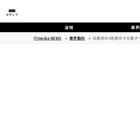
メディア
速報
業界
ITmedia NEWS
業界動向
白黒赤の3色表示する電子