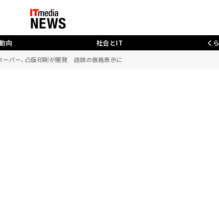
動向
社会とIT
く
ペーパー、凸版印刷が開発 店頭の価格表示に