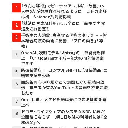
「うんこ移植」でピーナツアレルギー改善、15
1
人中6人が数粒食べられるように ヒトの実証
は初 Science系列誌掲載
「就活に生成AI利用」ほぼ全員に 面接で内容
2
追及され困惑も
手術中の大地震、患者守る医療スタッフ……熊
3
本総合病院の動画に反響 「プロの動き」「尊
敬」
OpenAI、次期モデル「Astra」の一部開発を停
4
止 「Critical」級サイバー能力の可能性否定
できず
防衛装備庁、ITコンサルSHIFTに「AI装備品」の
5
審査支援を委託
西鉄福岡（天神）駅などで意図しない駅構内放
6
送 第三者が有名YouTuberの音声を不正に流
したか
Gmail、他社メアドを送信元にできる機能を廃
7
止へ
ドコモ・バイクシェアのシステム障害、いまだ
8
全面復旧ならず 8月1日以降の利用者には「全
額返金」へ