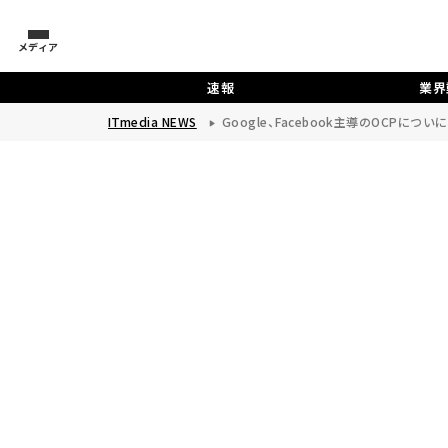
メディア
速報
業界
ITmedia NEWS
Google、Facebook主導のOCPについ