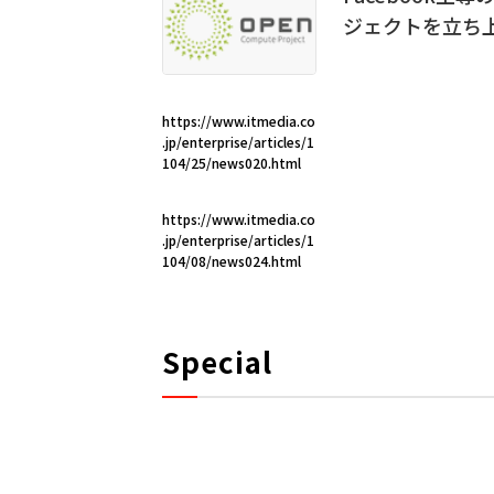
ジェクトを立ち
https://www.itmedia.co
.jp/enterprise/articles/1
104/25/news020.html
https://www.itmedia.co
.jp/enterprise/articles/1
104/08/news024.html
Special