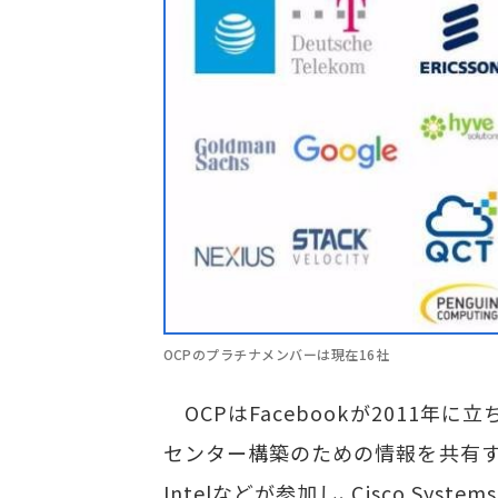
OCPのプラチナメンバーは現在16社
OCPはFacebookが2011年
センター構築のための情報を共有するの
Intelなどが参加し、Cisco Syste