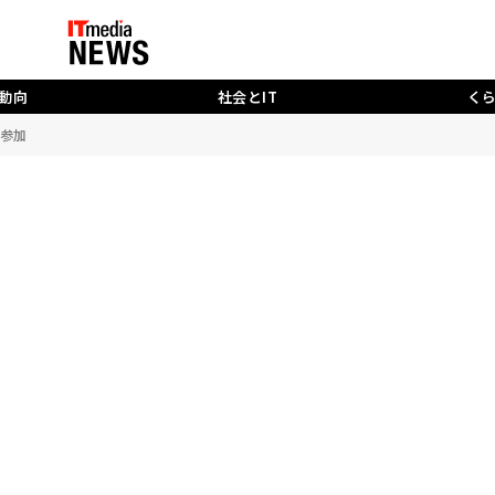
動向
社会とIT
く
に参加