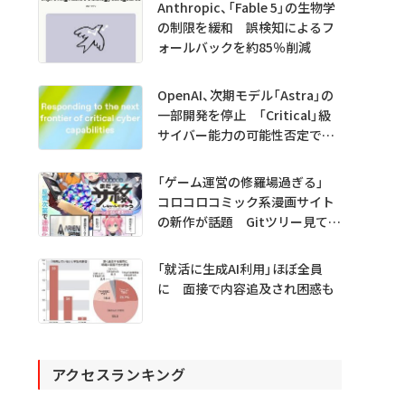
Anthropic、「Fable 5」の生物学
の制限を緩和 誤検知によるフ
ォールバックを約85％削減
OpenAI、次期モデル「Astra」の
一部開発を停止 「Critical」級
サイバー能力の可能性否定でき
ず
「ゲーム運営の修羅場過ぎる」
コロコロコミック系漫画サイト
の新作が話題 Gitツリー見てガ
チャ不具合の犯人探し
「就活に生成AI利用」ほぼ全員
に 面接で内容追及され困惑も
アクセスランキング