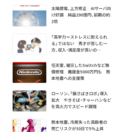
太陽誘電、上方修正 AIサーバ向
け好調 純益290億円、前期の約
2倍
「高学力＝ストレスに耐えられ
る」ではない 秀才が苦しむ一
方、収入・満足度が高いの
は…… 医学生・医師1000人超
を分析
任天堂、被災したSwitchなど無
償修理 義援金5000万円も 熊
本地震への支援策
ローソン、「鍋さばきロボ」導入
拡大 やきそば・チャーハンなど
を高火力でスピード調理
熊本地震、冷房失った高齢者の
死亡リスクが30日で5％上昇