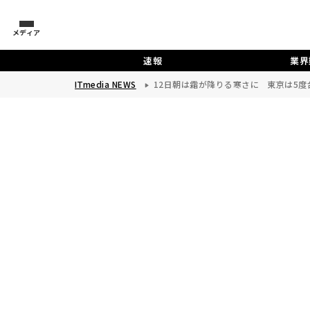
メディア
速報
業界
ITmedia NEWS
12日朝は霜が降りる寒さに 東京は5度