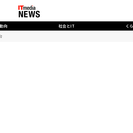
動向
社会とIT
く
台