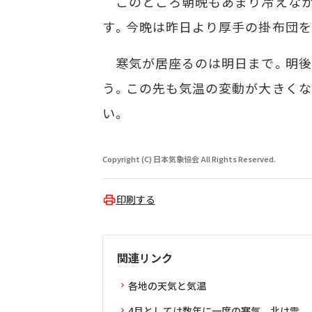
このところ朝晩もあまり冷えなか
す。今晩は昨日より厚手の掛布団を
寒気が居座るのは明日まで。明後
う。この先も気温の変動が大きくな
い。
Copyright (C) 日本気象協会 All Rights Reserved.
印刷する
関連リンク
各地の天気と気温
4月としては数年に一度の寒気 北は雪