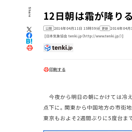
Share
12日朝は霜が降り
2016年04月11日 15時59分
2016年04月
公開
更新
[日本気象協会 tenki.jp（http://www.tenki.jp/）]
印刷する
今夜から明日の朝にかけては冷え
点下に。関東から中国地方の市街地
東京もおよそ2週間ぶりに5度台ま