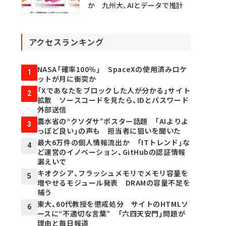
か 九州大、AIとデータで推計
アクセスランキング
NASA「確率100％」 SpaceXの使用済みロケ
1
ットが月に衝突か
「Xであなたをブロックした人が分かる」サイト
2
拡散 ソースコードを見たら、IDとパスワード
外部送信
農水省の“クソダサ”ポスター話題 「AIよりよ
3
っぽど良い」の声も 担当者に狙いを聞いた
最大6万件の個人情報流出か 「ITトレンド」な
4
ど運営のイノベーション、GitHubの認証情報
漏えいで
キオクシア、フラッシュメモリでメモリ容量を
5
増やせるモジュール発表 DRAMの容量不足を
補う
東大、60代教授を懲戒処分 サイトのHTMLソ
6
ースに“不適切な言葉” 「六四天安門」問題が
理由と毎日報道