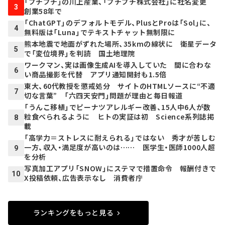
「プチプチ」の川上産業、「プチプチ株式会社」に社名変更
3
創業58年で
「ChatGPT」のデフォルトモデル、PlusとProは「Sol」に、
4
無料版は「Luna」でテキストチャット無制限に
熊本地震で地面がずれた場所、35kmの線状に 衛星データ
5
で「変位境界」を判読 国土地理院
ワークマン、実は画像生成AIを導入していた 間に合わな
6
い商品撮影を代替 アプリ通知開封も1.5倍
東大、60代教授を懲戒処分 サイトのHTMLソースに“不適
7
切な言葉” 「六四天安門」問題が理由と毎日報道
「うんこ移植」でピーナツアレルギー改善、15人中6人が数
粒食べられるように ヒトの実証は初 Science系列誌掲
8
載
「高学力＝ストレスに耐えられる」ではない 秀才が苦しむ
一方、収入・満足度が高いのは…… 医学生・医師1000人超
9
を分析
写真加工アプリ「SNOW」にステマで措置命令 報酬付きで
10
X投稿依頼、広告表示なし 消費者庁
ランキングをもっと見る