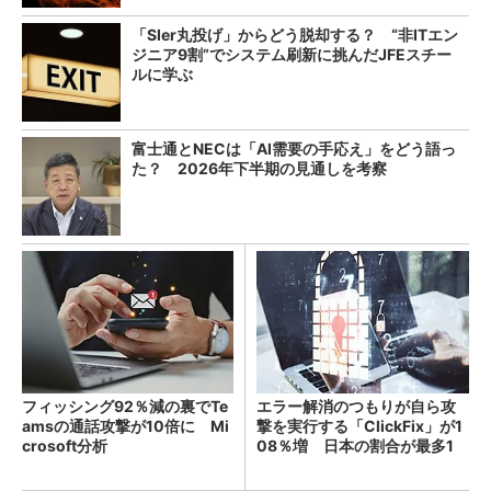
「SIer丸投げ」からどう脱却する？ “非ITエン
ジニア9割”でシステム刷新に挑んだJFEスチー
ルに学ぶ
富士通とNECは「AI需要の手応え」をどう語っ
た？ 2026年下半期の見通しを考察
フィッシング92％減の裏でTe
エラー解消のつもりが自ら攻
amsの通話攻撃が10倍に Mi
撃を実行する「ClickFix」が1
crosoft分析
08％増 日本の割合が最多1
4％