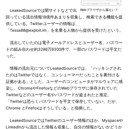
Webブラウザから漏えい？
LeakedSourceでは闇サイトなどで出
回っている流出情報18億件あまりを収集し、検索できる機能を提
供している。Twitterユーザーの情報は、
「Tessa88@exploit.im」を名乗る人物から提供を受けたという。
流出していたのは電子メールアドレスとユーザー名、パスワー
ドの組み合わせ約3288万8300件で、一部のパスワードは平文だ
った。
情報の流出元についてLeakedSourceでは、「ハッキングされ
たのはTwitterではなく、コンシューマーだったことを裏付ける
証拠がある」とした。ユーザーのコンピュータがマルウェアに感
染し、ChromeやFirefoxなどのWebブラウザに保存されていた
Twitterなどのユーザー名やパスワードが盗まれたと推定。
「Twitterは恐らくパスワードを平文で保存していない。だが、
Chrome とFirefoxはそうしている」と指摘した。
LeakedSourceではTwitterのユーザー情報のほか、Myspaceや
LinkedInから流出した情報も収集し、自分の情報がないかどうか