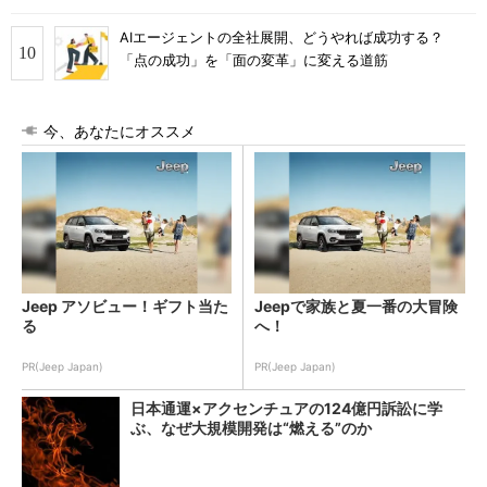
AIエージェントの全社展開、どうやれば成功する？
「点の成功」を「面の変革」に変える道筋
今、あなたにオススメ
Jeep アソビュー！ギフト当た
Jeepで家族と夏一番の大冒険
る
へ！
PR(Jeep Japan)
PR(Jeep Japan)
日本通運×アクセンチュアの124億円訴訟に学
ぶ、なぜ大規模開発は“燃える”のか