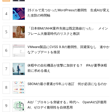
25ドルで見つかったWordPressの脆弱性 生成AIが変え
た攻防の時間軸
「日本IBMのNHK案件失敗は既定路線だった」 メイン
フレーム大撤退時代のリスクと教訓
VMware製品にCVSS 9.8の脆弱性、回避策なし 速やか
なアップデートを推奨
休暇中の自社機器が攻撃に加担する？ IPAが夏季休暇
前に求める備え
SBOMの最小要素が5年ぶり改訂 何が必須になるのか
AIが「プロキシを突破する」時代へ OpenAIの評価用
AI、ゼロデイ脆弱性を自律悪用