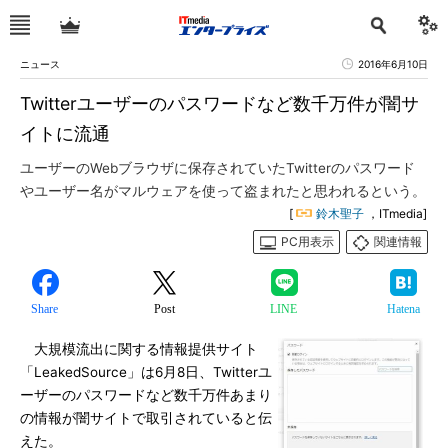
ニュース
2016年6月10日
Twitterユーザーのパスワードなど数千万件が闇サ
イトに流通
ユーザーのWebブラウザに保存されていたTwitterのパスワード
やユーザー名がマルウェアを使って盗まれたと思われるという。
[
鈴木聖子
，ITmedia]
PC用表示
関連情報
Share
Post
LINE
Hatena
大規模流出に関する情報提供サイト
「LeakedSource」は6月8日、Twitterユ
ーザーのパスワードなど数千万件あまり
の情報が闇サイトで取引されていると伝
えた。