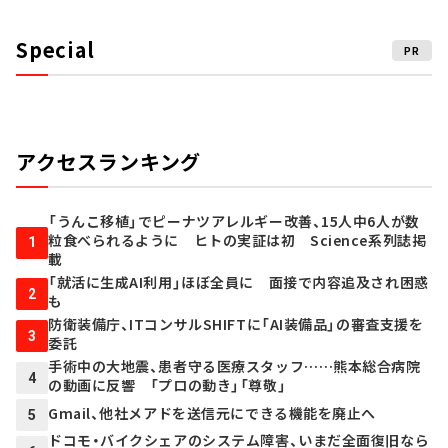
Special
PR
アクセスランキング
「うんこ移植」でピーナツアレルギー改善、15人中6人が数
粒食べられるように ヒトの実証は初 Science系列誌掲
1
載
「就活に生成AI利用」ほぼ全員に 面接で内容追及され困惑
2
も
防衛装備庁、ITコンサルSHIFTに「AI装備品」の審査支援を
3
委託
手術中の大地震、患者守る医療スタッフ……熊本総合病院
4
の動画に反響 「プロの動き」「尊敬」
Gmail、他社メアドを送信元にできる機能を廃止へ
5
ドコモ・バイクシェアのシステム障害、いまだ全面復旧なら