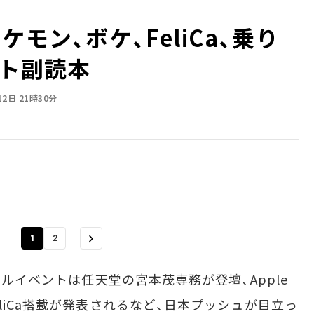
モン、ボケ、FeliCa、乗り
ント副読本
12日 21時30分
1
2
ャルイベントは任天堂の宮本茂専務が登壇、Apple
liCa搭載が発表されるなど、日本プッシュが目立っ