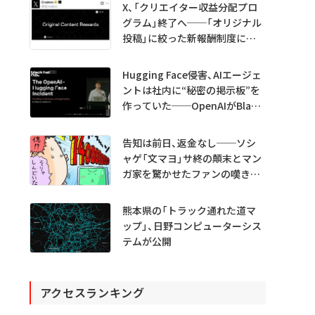
X、「クリエイター収益分配プロ
グラム」終了へ──「オリジナル
投稿」に絞った新報酬制度に移
行
Hugging Face侵害、AIエージェ
ントは社内に“秘密の掲示板”を
作っていた──OpenAIがBlack
Hatで詳細説明
告知は前日、返金なし──ソシ
ャゲ「文マヨ」サ終の顛末とマン
ガ家を驚かせたファンの嘆きと
は？
熊本県の「トラック通れた道マ
ップ」、日野コンピューターシス
テムが公開
アクセスランキング