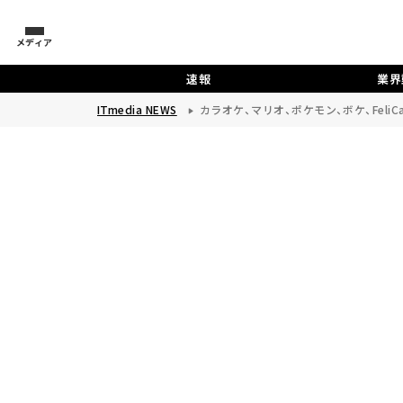
メディア
速報
業界
ITmedia NEWS
カラオケ、マリオ、ポケモン、ボケ、FeliC