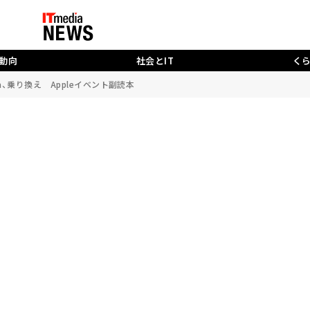
動向
社会とIT
く
a、乗り換え Appleイベント副読本