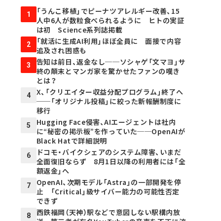
「うんこ移植」でピーナツアレルギー改善、15
1
人中6人が数粒食べられるように ヒトの実証
は初 Science系列誌掲載
「就活に生成AI利用」ほぼ全員に 面接で内容
2
追及され困惑も
告知は前日、返金なし──ソシャゲ「文マヨ」サ
3
終の顛末とマンガ家を驚かせたファンの嘆き
とは？
X、「クリエイター収益分配プログラム」終了へ
4
──「オリジナル投稿」に絞った新報酬制度に
移行
Hugging Face侵害、AIエージェントは社内
5
に“秘密の掲示板”を作っていた──OpenAIが
Black Hatで詳細説明
ドコモ・バイクシェアのシステム障害、いまだ
6
全面復旧ならず 8月1日以降の利用者には「全
額返金」へ
OpenAI、次期モデル「Astra」の一部開発を停
7
止 「Critical」級サイバー能力の可能性否定
できず
西鉄福岡（天神）駅などで意図しない駅構内放
8