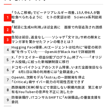
「うんこ移植」でピーナツアレルギー改善、15人中6人が数
粒食べられるように ヒトの実証は初 Science系列誌掲
1
載
「就活に生成AI利用」ほぼ全員に 面接で内容追及され困惑
2
も
告知は前日、返金なし──ソシャゲ「文マヨ」サ終の顛末と
3
マンガ家を驚かせたファンの嘆きとは？
Hugging Face侵害、AIエージェントは社内に“秘密の掲示
4
板”を作っていた──OpenAIがBlack Hatで詳細説明
X、「クリエイター収益分配プログラム」終了へ──「オリジ
5
ナル投稿」に絞った新報酬制度に移行
ドコモ・バイクシェアのシステム障害、いまだ全面復旧なら
6
ず 8月1日以降の利用者には「全額返金」へ
OpenAI、次期モデル「Astra」の一部開発を停止
7
「Critical」級サイバー能力の可能性否定できず
西鉄福岡（天神）駅などで意図しない駅構内放送 第三者が
8
有名YouTuberの音声を不正に流したか
防衛装備庁、ITコンサルSHIFTに「AI装備品」の審査支援を
9
委託