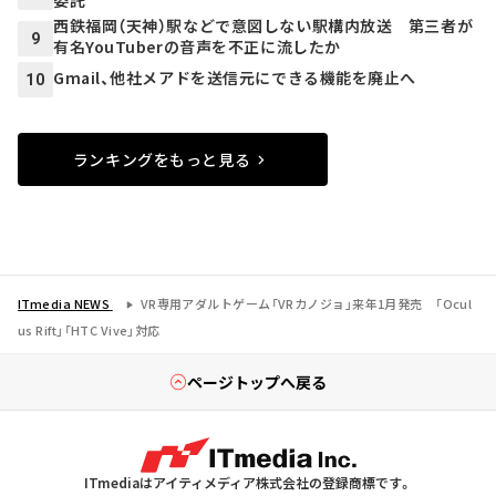
委託
西鉄福岡（天神）駅などで意図しない駅構内放送 第三者が
9
有名YouTuberの音声を不正に流したか
Gmail、他社メアドを送信元にできる機能を廃止へ
10
ランキングをもっと見る
ITmedia NEWS
VR専用アダルトゲーム「VRカノジョ」来年1月発売 「Ocul
us Rift」「HTC Vive」対応
ページトップへ戻る
ITmediaはアイティメディア株式会社の登録商標です。