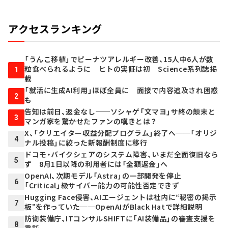
アクセスランキング
「うんこ移植」でピーナツアレルギー改善、15人中6人が数
粒食べられるように ヒトの実証は初 Science系列誌掲
1
載
「就活に生成AI利用」ほぼ全員に 面接で内容追及され困惑
2
も
告知は前日、返金なし──ソシャゲ「文マヨ」サ終の顛末と
3
マンガ家を驚かせたファンの嘆きとは？
X、「クリエイター収益分配プログラム」終了へ──「オリジ
4
ナル投稿」に絞った新報酬制度に移行
ドコモ・バイクシェアのシステム障害、いまだ全面復旧なら
5
ず 8月1日以降の利用者には「全額返金」へ
OpenAI、次期モデル「Astra」の一部開発を停止
6
「Critical」級サイバー能力の可能性否定できず
Hugging Face侵害、AIエージェントは社内に“秘密の掲示
7
板”を作っていた──OpenAIがBlack Hatで詳細説明
防衛装備庁、ITコンサルSHIFTに「AI装備品」の審査支援を
8