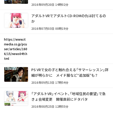
2016年09月20日 14時02分
アダルトVRでアダルトCD-ROMの仇は討てるの
か
2016年07月03日 00時19分
https://www.it
media.co.jp/pcu
ser/articles/160
6/15/news049.h
tml
PS VRで女の子と触れ合える「サマーレッスン」詳
細が明らかに メイド服など“追加版”も？
2016年09月13日 17時54分
「アダルトVR」イベント、「地域住民の要望」で急
きょ会場変更 開催直前にドタバタ
2016年08月25日 12時55分