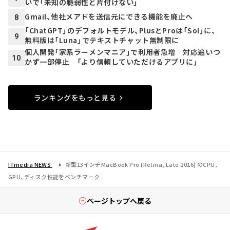
いで「未知の脆弱性と片付けない」
Gmail、他社メアドを送信元にできる機能を廃止へ
8
「ChatGPT」のデフォルトモデル、PlusとProは「Sol」に、
9
無料版は「Luna」でテキストチャット無制限に
個人開発「家系ラーメンマニア」で利用者急増 対応追いつ
10
かず一部停止 「より信頼していただけるアプリに」
ランキングをもっと見る
ITmedia NEWS
新型13インチMacBook Pro (Retina, Late 2016) のCPU、
GPU、ディスク性能をベンチマーク
ページトップへ戻る