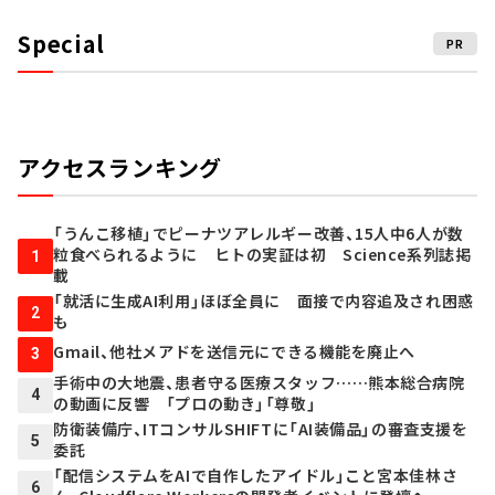
Special
PR
アクセスランキング
「うんこ移植」でピーナツアレルギー改善、15人中6人が数
粒食べられるように ヒトの実証は初 Science系列誌掲
1
載
「就活に生成AI利用」ほぼ全員に 面接で内容追及され困惑
2
も
Gmail、他社メアドを送信元にできる機能を廃止へ
3
手術中の大地震、患者守る医療スタッフ……熊本総合病院
4
の動画に反響 「プロの動き」「尊敬」
防衛装備庁、ITコンサルSHIFTに「AI装備品」の審査支援を
5
委託
「配信システムをAIで自作したアイドル」こと宮本佳林さ
6