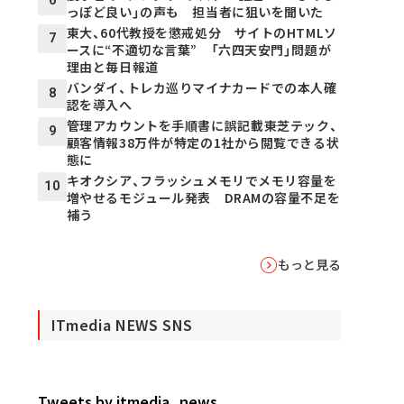
6
っぽど良い」の声も 担当者に狙いを聞いた
東大、60代教授を懲戒処分 サイトのHTMLソ
7
ースに“不適切な言葉” 「六四天安門」問題が
理由と毎日報道
バンダイ、トレカ巡りマイナカードでの本人確
8
認を導入へ
管理アカウントを手順書に誤記載――東芝テック、
9
顧客情報38万件が特定の1社から閲覧できる状
態に
キオクシア、フラッシュメモリでメモリ容量を
10
増やせるモジュール発表 DRAMの容量不足を
補う
もっと見る
ITmedia NEWS SNS
Tweets by itmedia_news