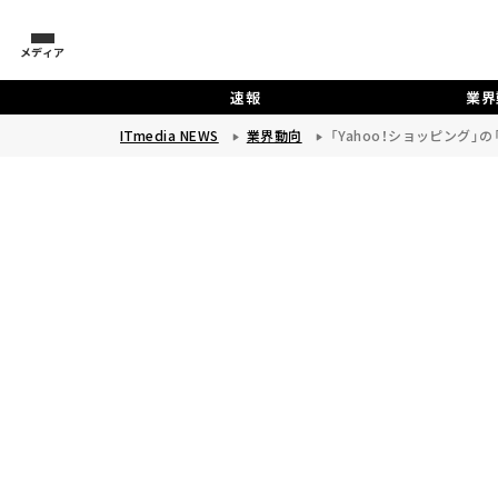
メディア
速報
業界
ITmedia NEWS
業界動向
「Yahoo！ショッピング」