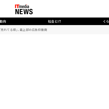
動向
社会とIT
く
の「売れてる順」、最上部の広告枠撤廃