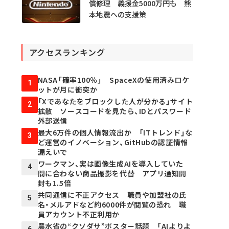
償修理 義援金5000万円も 熊
本地震への支援策
アクセスランキング
NASA「確率100％」 SpaceXの使用済みロケ
1
ットが月に衝突か
「Xであなたをブロックした人が分かる」サイト
2
拡散 ソースコードを見たら、IDとパスワード
外部送信
最大6万件の個人情報流出か 「ITトレンド」な
3
ど運営のイノベーション、GitHubの認証情報
漏えいで
ワークマン、実は画像生成AIを導入していた
4
間に合わない商品撮影を代替 アプリ通知開
封も1.5倍
共同通信に不正アクセス 職員や加盟社の氏
5
名・メルアドなど約6000件が閲覧の恐れ 職
員アカウント不正利用か
農水省の“クソダサ”ポスター話題 「AIよりよ