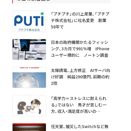
「プチプチ」の川上産業、「プチプ
チ株式会社」に社名変更 創業
58年で
日本の政府機関かたるフィッシ
ング、3カ月で991％増 iPhone
ユーザー標的に ノートン調査
太陽誘電、上方修正 AIサーバ向
け好調 純益290億円、前期の約
2倍
「高学力＝ストレスに耐えられ
る」ではない 秀才が苦しむ一
方、収入・満足度が高いの
は…… 医学生・医師1000人超
を分析
任天堂、被災したSwitchなど無