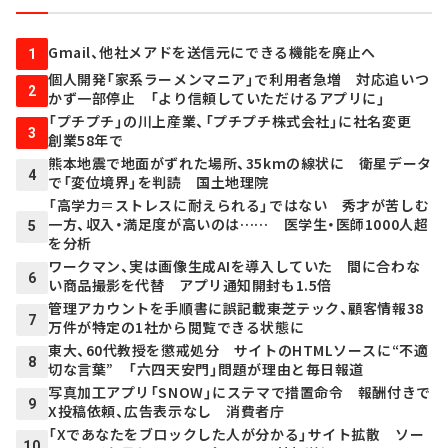
Gmail、他社メアドを送信元にできる機能を廃止へ
1
個人開発「家系ラーメンマニア」で利用者急増 対応追いつ
2
かず一部停止 「より信頼していただけるアプリに」
「プチプチ」の川上産業、「プチプチ株式会社」に社名変更
3
創業58年で
熊本地震で地面がずれた場所、35kmの線状に 衛星データ
4
で「変位境界」を判読 国土地理院
「高学力＝ストレスに耐えられる」ではない 秀才が苦しむ
一方、収入・満足度が高いのは…… 医学生・医師1000人超
5
を分析
ワークマン、実は画像生成AIを導入していた 間に合わな
6
い商品撮影を代替 アプリ通知開封も1.5倍
管理アカウントを手順書に誤記載――東芝テック、顧客情報38
7
万件が特定の1社から閲覧できる状態に
東大、60代教授を懲戒処分 サイトのHTMLソースに“不適
8
切な言葉” 「六四天安門」問題が理由と毎日報道
写真加工アプリ「SNOW」にステマで措置命令 報酬付きで
9
X投稿依頼、広告表示なし 消費者庁
「Xであなたをブロックした人が分かる」サイト拡散 ソー
10