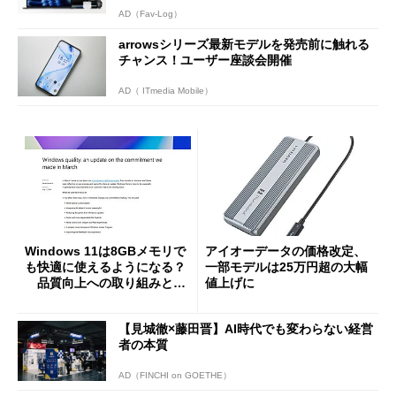
AD（Fav-Log）
arrowsシリーズ最新モデルを発売前に触れる
チャンス！ユーザー座談会開催
AD（ ITmedia Mobile）
Windows 11は8GBメモリで
アイオーデータの価格改定、
も快適に使えるようになる？
一部モデルは25万円超の大幅
品質向上への取り組みと
値上げに
「26H2」に向けた中間報告
【見城徹×藤田晋】AI時代でも変わらない経営
者の本質
AD（FINCHI on GOETHE）