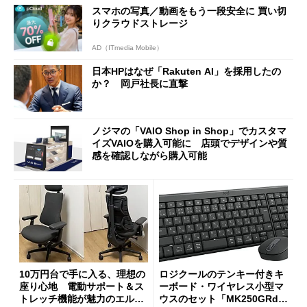
98円に
スマホの写真／動画をもう一段安全に 買い切
りクラウドストレージ
AD（ITmedia Mobile）
日本HPはなぜ「Rakuten AI」を採用したの
か？ 岡戸社長に直撃
ノジマの「VAIO Shop in Shop」でカスタマ
イズVAIOを購入可能に 店頭でデザインや質
感を確認しながら購入可能
10万円台で手に入る、理想の
ロジクールのテンキー付きキ
座り心地 電動サポート＆ス
ーボード・ワイヤレス小型マ
トレッチ機能が魅力のエルゴ
ウスのセット「MK250GRd」