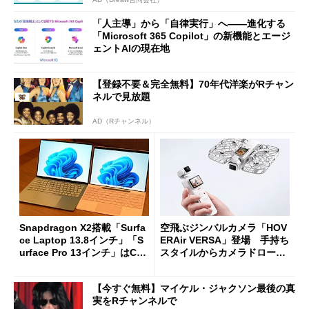
「人主導」から「自律実行」へ――進化する
「Microsoft 365 Copilot」の新機能とエージ
ェントAIの現在地
【登録不要＆完全無料】70年代洋楽がRチャン
ネルで見放題
AD（Rチャンネル）
Snapdragon X2搭載「Surfa
空飛ぶジンバルカメラ「HOV
ce Laptop 13.8インチ」「S
ERAir VERSA」登場 手持ち
urface Pro 13インチ」はCop
スタイルからカメラドローン
ilot+ PCの“完成形”？ 外観
に合体変形
をじっくりとチェックしてみ
【今すぐ無料】マイケル・ジャクソン最後の真
た
実をRチャンネルで