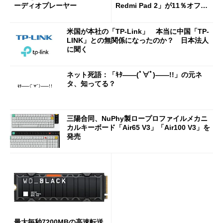
ーディオプレーヤー
Redmi Pad 2」が11％オフの
2万4980円に
米国が本社の「TP-Link」 本当に中国「TP-
LINK」との無関係になったのか？ 日本法人
に聞く
ネット死語：「ｷﾀ――(ﾟ∀ﾟ)――!!」の元ネ
タ、知ってる？
三陽合同、NuPhy製ロープロファイルメカニ
カルキーボード「Air65 V3」「Air100 V3」を
発売
最大毎秒7200MBの高速転送