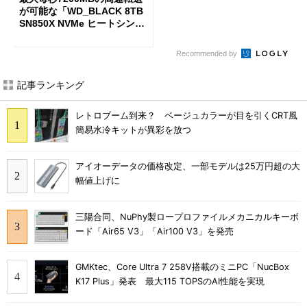
が可能な「WD_BLACK 8TB
SN850X NVMe ヒートシンク
付き」が18％オフの17万508
7円に
Recommended by
記事ランキング
レトロブーム到来？ ベージュカラーが目を引くCRT風
簡易水冷キットが異彩を放つ
アイオーデータの価格改定、一部モデルは25万円超の大
幅値上げに
三陽合同、NuPhy製ロープロファイルメカニカルキーボ
ード「Air65 V3」「Air100 V3」を発売
GMKtec、Core Ultra 7 258V搭載のミニPC「NucBox
K17 Plus」発表 最大115 TOPSのAI性能を実現