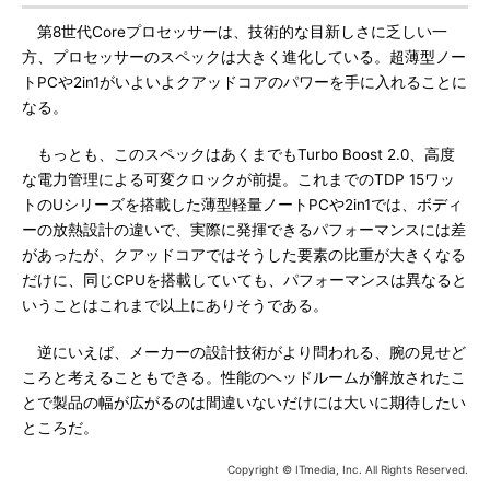
第8世代Coreプロセッサーは、技術的な目新しさに乏しい一
方、プロセッサーのスペックは大きく進化している。超薄型ノー
トPCや2in1がいよいよクアッドコアのパワーを手に入れることに
なる。
もっとも、このスペックはあくまでもTurbo Boost 2.0、高度
な電力管理による可変クロックが前提。これまでのTDP 15ワッ
トのUシリーズを搭載した薄型軽量ノートPCや2in1では、ボディ
ーの放熱設計の違いで、実際に発揮できるパフォーマンスには差
があったが、クアッドコアではそうした要素の比重が大きくなる
だけに、同じCPUを搭載していても、パフォーマンスは異なると
いうことはこれまで以上にありそうである。
逆にいえば、メーカーの設計技術がより問われる、腕の見せど
ころと考えることもできる。性能のヘッドルームが解放されたこ
とで製品の幅が広がるのは間違いないだけには大いに期待したい
ところだ。
Copyright © ITmedia, Inc. All Rights Reserved.