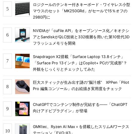
ロジクールのテンキー付きキーボード・ワイヤレス小型
マウスのセット「MK250GRd」がセールで15％オフの
2980円に
NVIDIAが「cuFile API」をオープンソース化／キオクシ
アとSandiskがQLC技術と332積層を用いた第10世代3D
フラッシュメモリを開発
Snapdragon X2搭載「Surface Laptop 13.8インチ」
「Surface Pro 13インチ」はCopilot+ PCの“完成形”？
外観をじっくりとチェックしてみた
巨大スティックが生み出す謎の“脳汁感” XPPen「Pilot
Pro 編集コンソール」のお絵描き実用度をチェック
ChatGPTでコンテンツ制作が完結する――「ChatGPT
向けアドビプラグイン」が登場
GMKtec、Ryzen AI Max＋を搭載したスリムAIワークス
テーション「EVO-X3」