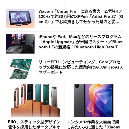
ノミクスチェア「LiberNovo
がセールで15％オフの2980円
Omni Gen」を試す
に
Wacom「Cintiq Pro」に迫る実力 27型4K／
120Hzで約30万円のXPPen「Artist Pro 27（G
en 2）」でお絵描きして分かった魅力と妥協
点
iPhoneやiPad、Macなどのリースプログラム
「Apple Upgrade」が米国でスタート／Bluet
ooth LEの新規格「Bluetooth High Data Thr
oughput」が明...
リコーPFUコンピューティング、Coreプロセ
ッサの搭載に対応した産業向けATX/microATX
マザーボード
FIIO、スティック型デザイン
エンタメや作業を大画面で楽
筐体を採用したポータブルオ
しみたい人に適した「Xiaomi