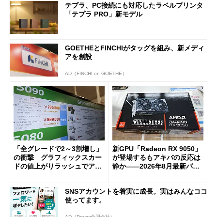
テプラ、PC接続にも対応したラベルプリンタ
「テプラ PRO」新モデル
GOETHEとFINCHIがタッグを組み、新メディ
アを創設
AD（FINCHI on GOETHE）
「全グレードで2～3割増し」
新GPU「Radeon RX 9050」
の衝撃 グラフィックスカー
が登場するもアキバの反応は
ドの値上がりラッシュでアキ
静か――2026年8月最新パー
バの購入制限が深刻化
ツ事情
SNSアカウントを着実に成長。実はみんなココ
使ってます。
AD（Dreaw合同会社）