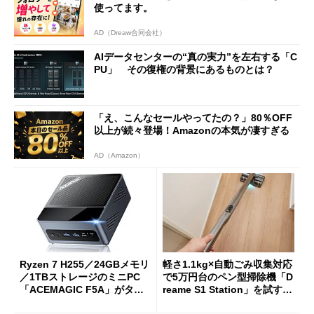
使ってます。
AD（Dreaw合同会社）
AIデータセンターの“真の実力”を左右する「C
PU」 その復権の背景にあるものとは？
「え、こんなセールやってたの？」80％OFF
以上が続々登場！Amazonの本気が凄すぎる
AD（Amazon）
Ryzen 7 H255／24GBメモリ
軽さ1.1kg×自動ごみ収集対応
／1TBストレージのミニPC
で5万円台のペン型掃除機「D
「ACEMAGIC F5A」がタイ
reame S1 Station」を試す
ムセールで41％オフの10万69
見えた長所と短所