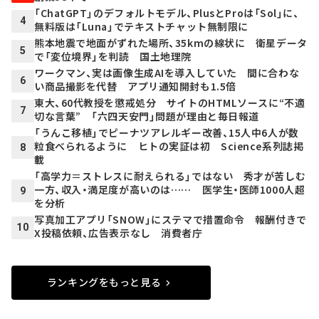
「ChatGPT」のデフォルトモデル、PlusとProは「Sol」に、
4
無料版は「Luna」でテキストチャット無制限に
熊本地震で地面がずれた場所、35kmの線状に 衛星データ
5
で「変位境界」を判読 国土地理院
ワークマン、実は画像生成AIを導入していた 間に合わな
6
い商品撮影を代替 アプリ通知開封も1.5倍
東大、60代教授を懲戒処分 サイトのHTMLソースに“不適
7
切な言葉” 「六四天安門」問題が理由と毎日報道
「うんこ移植」でピーナツアレルギー改善、15人中6人が数
粒食べられるように ヒトの実証は初 Science系列誌掲
8
載
「高学力＝ストレスに耐えられる」ではない 秀才が苦しむ
一方、収入・満足度が高いのは…… 医学生・医師1000人超
9
を分析
写真加工アプリ「SNOW」にステマで措置命令 報酬付きで
10
X投稿依頼、広告表示なし 消費者庁
ランキングをもっと見る