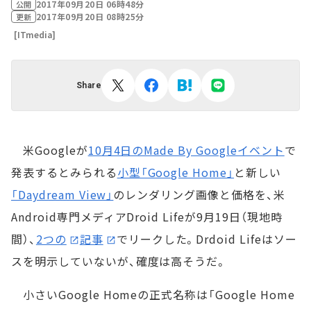
2017年09月20日 06時48分
公開
2017年09月20日 08時25分
更新
[ITmedia]
Share
米Googleが
10月4日のMade By Googleイベント
で
発表するとみられる
小型「Google Home」
と新しい
「Daydream View」
のレンダリング画像と価格を、米
Android専門メディアDroid Lifeが9月19日（現地時
間）、
2つの
記事
でリークした。Drdoid Lifeはソー
スを明示していないが、確度は高そうだ。
小さいGoogle Homeの正式名称は「Google Home