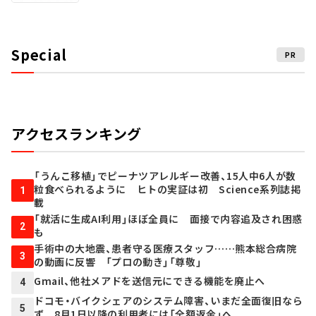
Special
PR
アクセスランキング
「うんこ移植」でピーナツアレルギー改善、15人中6人が数
粒食べられるように ヒトの実証は初 Science系列誌掲
1
載
「就活に生成AI利用」ほぼ全員に 面接で内容追及され困惑
2
も
手術中の大地震、患者守る医療スタッフ……熊本総合病院
3
の動画に反響 「プロの動き」「尊敬」
Gmail、他社メアドを送信元にできる機能を廃止へ
4
ドコモ・バイクシェアのシステム障害、いまだ全面復旧なら
5
ず 8月1日以降の利用者には「全額返金」へ