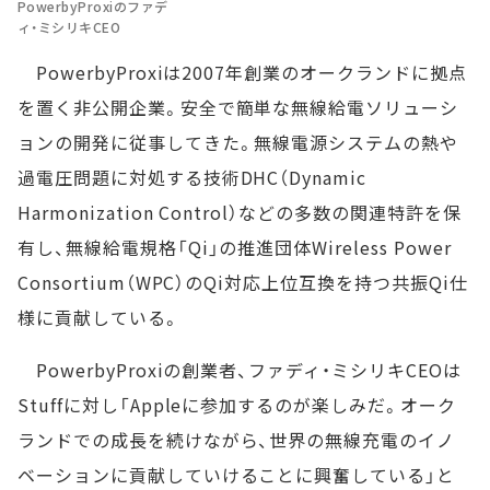
PowerbyProxiのファデ
ィ・ミシリキCEO
PowerbyProxiは2007年創業のオークランドに拠点
を置く非公開企業。安全で簡単な無線給電ソリューシ
ョンの開発に従事してきた。無線電源システムの熱や
過電圧問題に対処する技術DHC（Dynamic
Harmonization Control）などの多数の関連特許を保
有し、無線給電規格「Qi」の推進団体Wireless Power
Consortium（WPC）のQi対応上位互換を持つ共振Qi仕
様に貢献している。
PowerbyProxiの創業者、ファディ・ミシリキCEOは
Stuffに対し「Appleに参加するのが楽しみだ。オーク
ランドでの成長を続けながら、世界の無線充電のイノ
ベーションに貢献していけることに興奮している」と