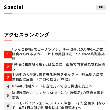
Special
PR
アクセスランキング
「うんこ移植」でピーナツアレルギー改善、15人中6人が数
粒食べられるように ヒトの実証は初 Science系列誌掲
1
載
「就活に生成AI利用」ほぼ全員に 面接で内容追及され困惑
2
も
手術中の大地震、患者守る医療スタッフ……熊本総合病院
3
の動画に反響 「プロの動き」「尊敬」
Gmail、他社メアドを送信元にできる機能を廃止へ
4
防衛装備庁、ITコンサルSHIFTに「AI装備品」の審査支援を
5
委託
ドコモ・バイクシェアのシステム障害、いまだ全面復旧なら
6
ず 8月1日以降の利用者には「全額返金」へ