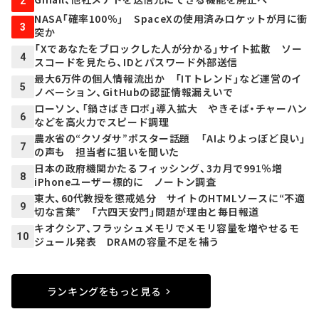
2
NASA「確率100％」 SpaceXの使用済みロケットが月に衝
3
突か
「Xであなたをブロックした人が分かる」サイト拡散 ソー
4
スコードを見たら、IDとパスワード外部送信
最大6万件の個人情報流出か 「ITトレンド」など運営のイ
5
ノベーション、GitHubの認証情報漏えいで
ローソン、「鍋さばきロボ」導入拡大 やきそば・チャーハン
6
などを高火力でスピード調理
農水省の“クソダサ”ポスター話題 「AIよりよっぽど良い」
7
の声も 担当者に狙いを聞いた
日本の政府機関かたるフィッシング、3カ月で991％増
8
iPhoneユーザー標的に ノートン調査
東大、60代教授を懲戒処分 サイトのHTMLソースに“不適
9
切な言葉” 「六四天安門」問題が理由と毎日報道
キオクシア、フラッシュメモリでメモリ容量を増やせるモ
10
ジュール発表 DRAMの容量不足を補う
ランキングをもっと見る