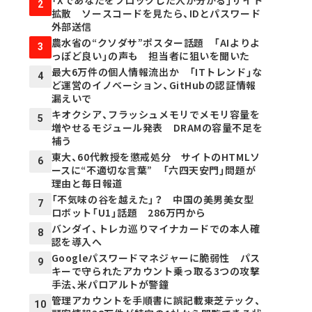
2
拡散 ソースコードを見たら、IDとパスワード
外部送信
農水省の“クソダサ”ポスター話題 「AIよりよ
3
っぽど良い」の声も 担当者に狙いを聞いた
最大6万件の個人情報流出か 「ITトレンド」な
4
ど運営のイノベーション、GitHubの認証情報
漏えいで
キオクシア、フラッシュメモリでメモリ容量を
5
増やせるモジュール発表 DRAMの容量不足を
補う
東大、60代教授を懲戒処分 サイトのHTMLソ
6
ースに“不適切な言葉” 「六四天安門」問題が
理由と毎日報道
「不気味の谷を越えた」？ 中国の美男美女型
7
ロボット「U1」話題 286万円から
バンダイ、トレカ巡りマイナカードでの本人確
8
認を導入へ
Googleパスワードマネジャーに脆弱性 パス
9
キーで守られたアカウント乗っ取る3つの攻撃
手法、米パロアルトが警鐘
管理アカウントを手順書に誤記載――東芝テック、
10