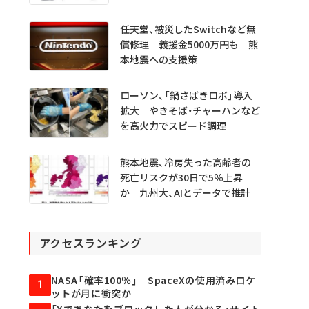
は…… 医学生・医師1000人超
を分析
任天堂、被災したSwitchなど無
償修理 義援金5000万円も 熊
本地震への支援策
ローソン、「鍋さばきロボ」導入
拡大 やきそば・チャーハンなど
を高火力でスピード調理
熊本地震、冷房失った高齢者の
死亡リスクが30日で5％上昇
か 九州大、AIとデータで推計
アクセスランキング
NASA「確率100％」 SpaceXの使用済みロケ
1
ットが月に衝突か
「Xであなたをブロックした人が分かる」サイト