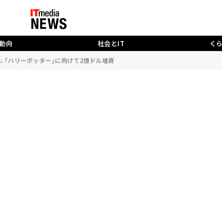
動向
社会とIT
く
antic、「ハリーポッター」に向けて2億ドル増資