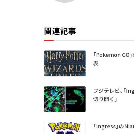
関連記事
「Pokemon G
表
フジテレビ、「In
切り開く」
「Ingress」のN