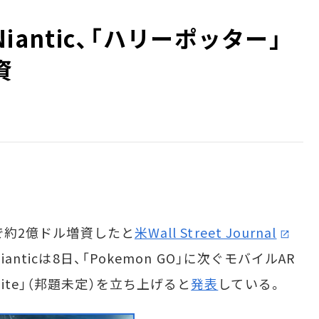
のNiantic、「ハリーポッター」
資
ドで約2億ドル増資したと
米Wall Street Journal
nticは8日、「Pokemon GO」に次ぐモバイルAR
ds Unite」（邦題未定）を立ち上げると
発表
している。