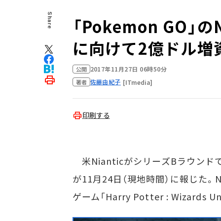
Share
「Pokemon GO」
に向けて2億ドル増
2017年11月27日 06時50分
公開
佐藤由紀子
[ITmedia]
著者
印刷する
米NianticがシリーズBラウン
が11月24日（現地時間）に報じた。Nia
ゲーム「Harry Potter : Wizar