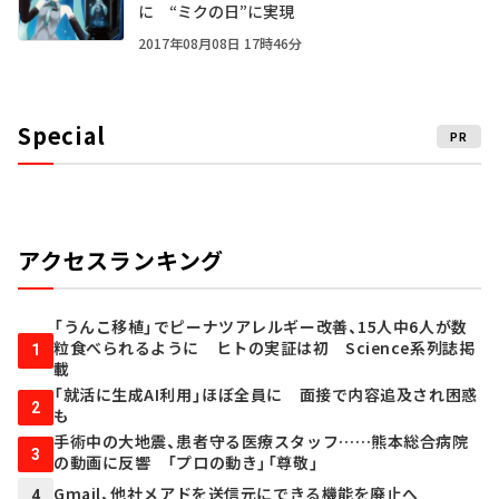
に “ミクの日”に実現
2017年08月08日 17時46分
Special
PR
アクセスランキング
「うんこ移植」でピーナツアレルギー改善、15人中6人が数
粒食べられるように ヒトの実証は初 Science系列誌掲
1
載
「就活に生成AI利用」ほぼ全員に 面接で内容追及され困惑
2
も
手術中の大地震、患者守る医療スタッフ……熊本総合病院
3
の動画に反響 「プロの動き」「尊敬」
Gmail、他社メアドを送信元にできる機能を廃止へ
4