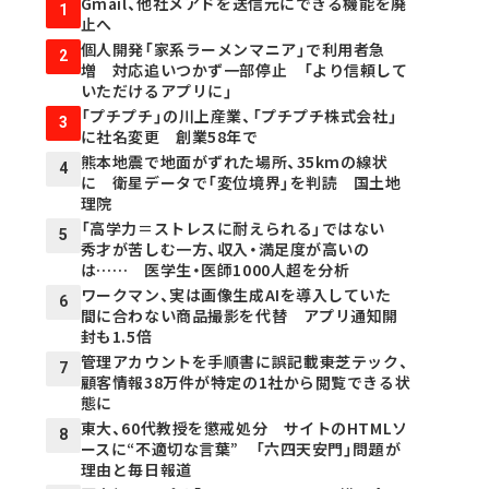
Gmail、他社メアドを送信元にできる機能を廃
1
止へ
個人開発「家系ラーメンマニア」で利用者急
2
増 対応追いつかず一部停止 「より信頼して
いただけるアプリに」
「プチプチ」の川上産業、「プチプチ株式会社」
3
に社名変更 創業58年で
熊本地震で地面がずれた場所、35kmの線状
4
に 衛星データで「変位境界」を判読 国土地
理院
「高学力＝ストレスに耐えられる」ではない
5
秀才が苦しむ一方、収入・満足度が高いの
は…… 医学生・医師1000人超を分析
ワークマン、実は画像生成AIを導入していた
6
間に合わない商品撮影を代替 アプリ通知開
封も1.5倍
管理アカウントを手順書に誤記載――東芝テック、
7
顧客情報38万件が特定の1社から閲覧できる状
態に
東大、60代教授を懲戒処分 サイトのHTMLソ
8
ースに“不適切な言葉” 「六四天安門」問題が
理由と毎日報道