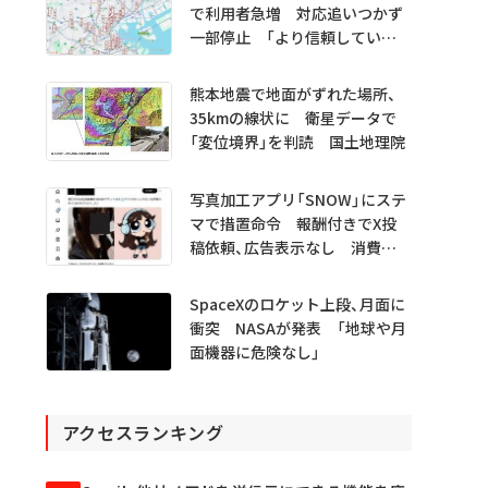
で利用者急増 対応追いつかず
一部停止 「より信頼していた
だけるアプリに」
熊本地震で地面がずれた場所、
35kmの線状に 衛星データで
「変位境界」を判読 国土地理院
写真加工アプリ「SNOW」にステ
マで措置命令 報酬付きでX投
稿依頼、広告表示なし 消費者
庁
SpaceXのロケット上段、月面に
衝突 NASAが発表 「地球や月
面機器に危険なし」
アクセスランキング