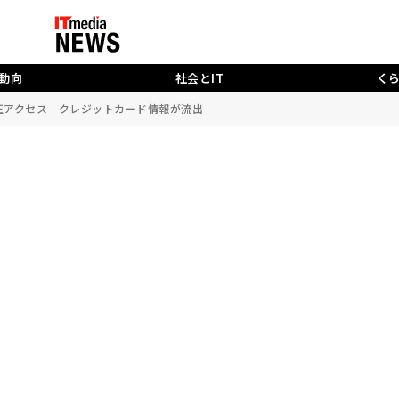
動向
社会とIT
く
不正アクセス クレジットカード情報が流出