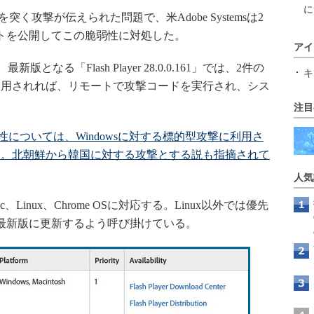
に
脆弱性を突く攻撃が伝えられた問題で、米Adobe Systemsは2
トを公開してこの脆弱性に対処した。
アイ
なる「Flash Player 28.0.0.161」では、2件の
キ
悪用されれば、リモートで攻撃コードを実行され、シス
注目
の脆弱性については、Windowsに対する標的型攻撃に利用さ
明。北朝鮮から韓国に対する攻撃とする説も指摘されて
人気
Mac、Linux、Chrome OSに対応する。Linux以外では優先
最新版に更新するよう呼び掛けている。