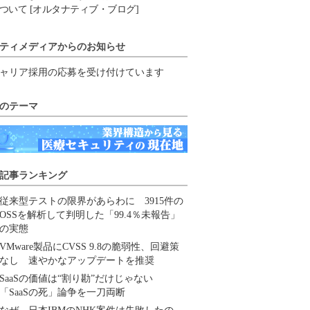
ついて [オルタナティブ・ブログ]
ティメディアからのお知らせ
ャリア採用の応募を受け付けています
のテーマ
記事ランキング
従来型テストの限界があらわに 3915件の
OSSを解析して判明した「99.4％未報告」
の実態
VMware製品にCVSS 9.8の脆弱性、回避策
なし 速やかなアップデートを推奨
SaaSの価値は“割り勘”だけじゃない
「SaaSの死」論争を一刀両断