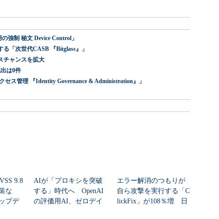
 秘文 Device Control」
世代CASB 『Bitglass』」
スチャンスを拡大
出は0件
dentity Governance & Administration』」
SS 9.8
AIが「プロキシを突破
エラー解消のつもりが
策な
する」時代へ OpenAI
自ら攻撃を実行する「C
ップデ
の評価用AI、ゼロデイ
lickFix」が108％増 日
脆弱性を自...
本の割...