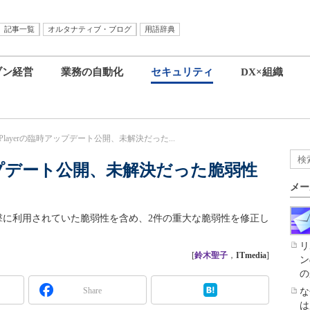
記事一覧
オルタナティブ・ブログ
用語辞典
ブン経営
業務の自動化
セキュリティ
DX×組織
sh Playerの臨時アップデート公開、未解決だった...
臨時アップデート公開、未解決だった脆弱性
メー
では、標的型攻撃に利用されていた脆弱性を含め、2件の重大な脆弱性を修正し
リ
[
鈴木聖子
，
ITmedia
]
ン
の
Share
な
は