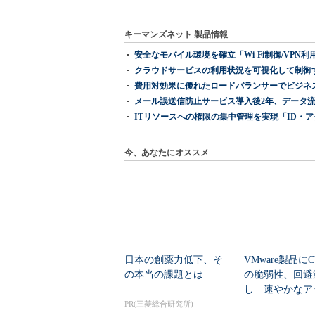
キーマンズネット 製品情報
安全なモバイル環境を確立「Wi-Fi制御/VPN利用の強制
クラウドサービスの利用状況を可視化して制御する「次
費用対効果に優れたロードバランサーでビジネ
メール誤送信防止サービス導入後2年、データ流
ITリソースへの権限の集中管理を実現「ID・アクセス管理 『I
今、あなたにオススメ
日本の創薬力低下、そ
VMware製品にCV
の本当の課題とは
の脆弱性、回避
し 速やかなア
ートを推...
PR(三菱総合研究所)