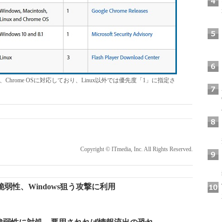
、Linux、Chrome OSに対応しており、Linux以外では優先度「1」に指定さ
Copyright © ITmedia, Inc. All Rights Reserved.
解決の脆弱性、Windows狙う攻撃に利用