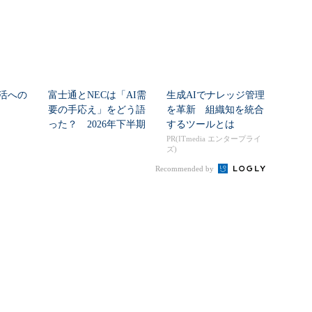
活への
富士通とNECは「AI需
生成AIでナレッジ管理
要の手応え」をどう語
を革新 組織知を統合
った？ 2026年下半期
するツールとは
の見通しを考...
PR(ITmedia エンタープライ
ズ)
Recommended by