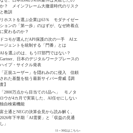
なぜ、日本IBMのNHK案件は失敗したの
か？ メインフレーム大撤退時代のリスク
と教訓
リホストを選ぶ企業は63％ モダナイゼー
ションの「第一歩」のはずが、なぜ終着点
に変わるのか？
ドコモが選んだAPI保護の次の一手 AIエ
ージェントを統制する「門番」とは
AIを選ぶのは、もうIT部門ではない？
Gartner、日本のデジタルワークプレースの
ハイプ・サイクル発表
「正規ユーザー」を隠れみのに侵入 信頼
された基盤を狙う最新サイバー脅威【調
査】
「2800万点から目当ての1品へ」 モノタ
ロウが4カ月で実装した、AI任せにしない
独自検索機能
富士通とNECの決算会見から読み解く、
2026年下半期「AI需要」と「収益の見通
し」
11～30位はこちら
»