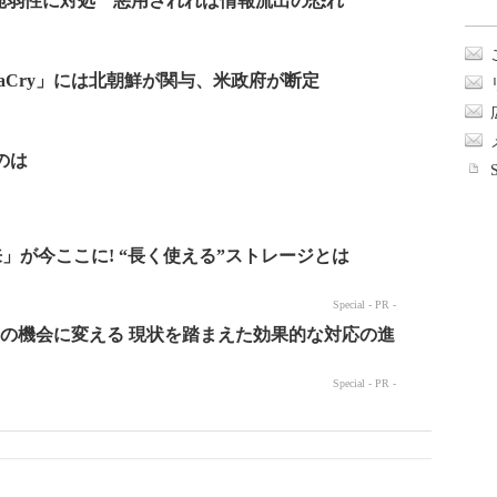
layerの脆弱性に対処 悪用されれば情報流出の恐れ
naCry」には北朝鮮が関与、米政府が断定
のは