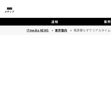
メディア
速報
業界
ITmedia NEWS
業界動向
電源要らずでリアルタイム