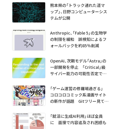
熊本県の「トラック通れた道マ
ップ」、日野コンピューターシス
テムが公開
Anthropic、「Fable 5」の生物学
の制限を緩和 誤検知によるフ
ォールバックを約85％削減
OpenAI、次期モデル「Astra」の
一部開発を停止 「Critical」級
サイバー能力の可能性否定でき
ず
「ゲーム運営の修羅場過ぎる」
コロコロコミック系漫画サイト
の新作が話題 Gitツリー見てガ
チャ不具合の犯人探し
「就活に生成AI利用」ほぼ全員
に 面接で内容追及され困惑も