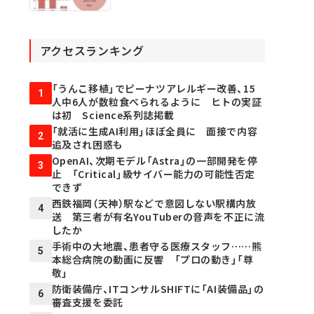
アクセスランキング
「うんこ移植」でピーナツアレルギー改善、15
1
人中6人が数粒食べられるように ヒトの実証
は初 Science系列誌掲載
「就活に生成AI利用」ほぼ全員に 面接で内容
2
追及され困惑も
OpenAI、次期モデル「Astra」の一部開発を停
3
止 「Critical」級サイバー能力の可能性否定
できず
西鉄福岡（天神）駅などで意図しない駅構内放
4
送 第三者が有名YouTuberの音声を不正に流
したか
手術中の大地震、患者守る医療スタッフ……熊
5
本総合病院の動画に反響 「プロの動き」「尊
敬」
防衛装備庁、ITコンサルSHIFTに「AI装備品」の
6
審査支援を委託