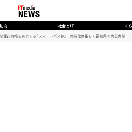
動向
社会とIT
く
な運行情報を表示する「スマートバス停」 実用化目指して福島県で実証実験