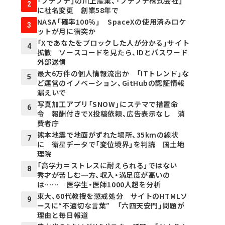
「プチプチ」の川上産業、「プチプチ株式会社」
2
に社名変更 創業58年で
NASA「確率100％」 SpaceXの使用済みロケ
3
ットが月に衝突か
「Xであなたをブロックした人が分かる」サイト
4
拡散 ソースコードを見たら、IDとパスワード
外部送信
最大6万件の個人情報流出か 「ITトレンド」な
5
ど運営のイノベーション、GitHubの認証情報
漏えいで
写真加工アプリ「SNOW」にステマで措置命
6
令 報酬付きでX投稿依頼、広告表示なし 消
費者庁
熊本地震で地面がずれた場所、35kmの線状
7
に 衛星データで「変位境界」を判読 国土地
理院
「高学力＝ストレスに耐えられる」ではない
8
秀才が苦しむ一方、収入・満足度が高いの
は…… 医学生・医師1000人超を分析
東大、60代教授を懲戒処分 サイトのHTMLソ
9
ースに“不適切な言葉” 「六四天安門」問題が
理由と毎日報道