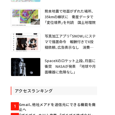
だけるアプリに」
熊本地震で地面がずれた場所、
35kmの線状に 衛星データで
「変位境界」を判読 国土地理院
写真加工アプリ「SNOW」にステ
マで措置命令 報酬付きでX投
稿依頼、広告表示なし 消費者
庁
SpaceXのロケット上段、月面に
衝突 NASAが発表 「地球や月
面機器に危険なし」
アクセスランキング
Gmail、他社メアドを送信元にできる機能を廃
1
止へ