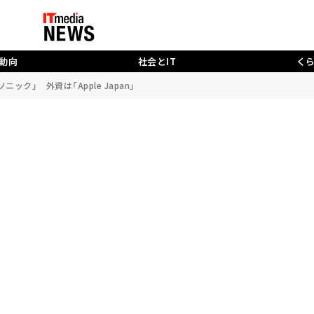
動向
社会とIT
く
ック」 外資は「Apple Japan」