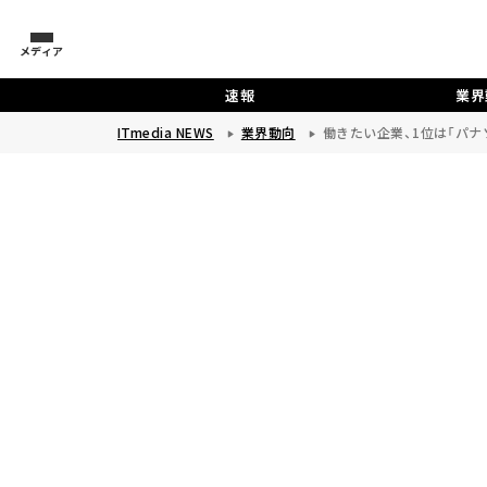
メディア
速報
業界
ITmedia NEWS
業界動向
働きたい企業、1位は「パナソニ