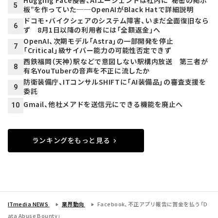
5
板”を作っていた──OpenAIがBlack Hatで詳細説明
ドコモ・バイクシェアのシステム障害、いまだ全面復旧なら
6
ず 8月1日以降の利用者には「全額返金」へ
OpenAI、次期モデル「Astra」の一部開発を停止
7
「Critical」級サイバー能力の可能性否定できず
西鉄福岡（天神）駅などで意図しない駅構内放送 第三者が
8
有名YouTuberの音声を不正に流したか
防衛装備庁、ITコンサルSHIFTに「AI装備品」の審査支援を
9
委託
Gmail、他社メアドを送信元にできる機能を廃止へ
10
ランキングをもっと見る
ITmedia NEWS
業界動向
Facebook、不正アプリ報告に賞金を払う「D
ata Abuse Bounty」