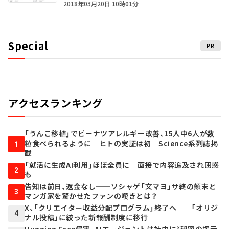
2018年03月20日 10時01分
Special
PR
アクセスランキング
「うんこ移植」でピーナツアレルギー改善、15人中6人が数
粒食べられるように ヒトの実証は初 Science系列誌掲
1
載
「就活に生成AI利用」ほぼ全員に 面接で内容追及され困惑
2
も
告知は前日、返金なし──ソシャゲ「文マヨ」サ終の顛末と
3
マンガ家を驚かせたファンの嘆きとは？
X、「クリエイター収益分配プログラム」終了へ──「オリジ
4
ナル投稿」に絞った新報酬制度に移行
Hugging Face侵害、AIエージェントは社内に“秘密の掲示