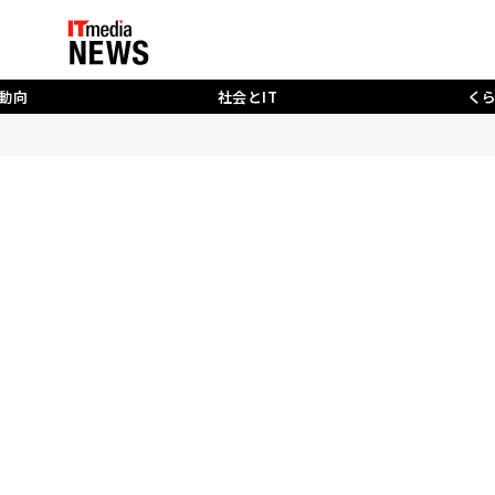
動向
社会とIT
く