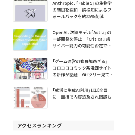
Anthropic、「Fable 5」の生物学
の制限を緩和 誤検知によるフ
ォールバックを約85％削減
OpenAI、次期モデル「Astra」の
一部開発を停止 「Critical」級
サイバー能力の可能性否定でき
ず
「ゲーム運営の修羅場過ぎる」
コロコロコミック系漫画サイト
の新作が話題 Gitツリー見てガ
チャ不具合の犯人探し
「就活に生成AI利用」ほぼ全員
に 面接で内容追及され困惑も
アクセスランキング