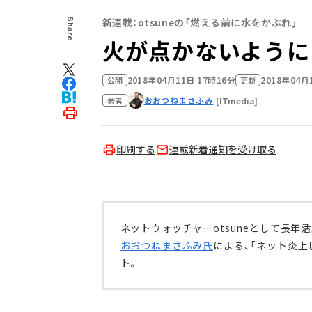
新連載：otsuneの「燃える前に水をかぶれ」
Share
火が点かないように
2018年04月11日 17時16分
2018年04月
公開
更新
おおつねまさふみ
[ITmedia]
著者
印刷する
連載新着通知を受け取る
ネットウォッチャーotsuneとして長年活
おおつねまさふみ氏
による、「ネット炎上
ト。