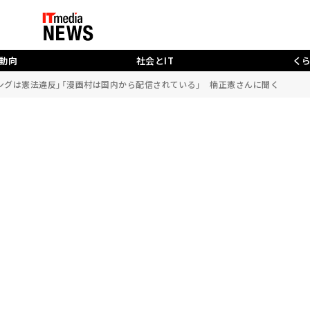
動向
社会とIT
く
ングは憲法違反」「漫画村は国内から配信されている」 楠正憲さんに聞く