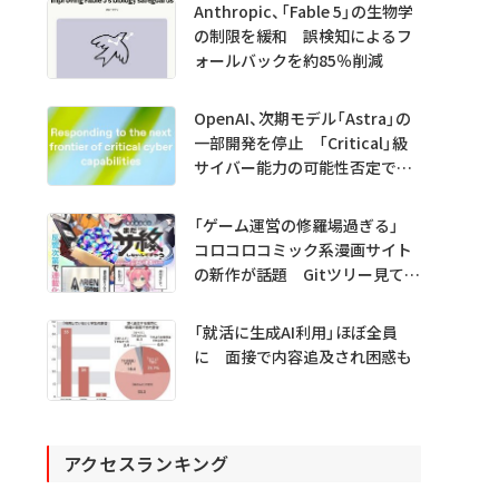
Anthropic、「Fable 5」の生物学
の制限を緩和 誤検知によるフ
ォールバックを約85％削減
OpenAI、次期モデル「Astra」の
一部開発を停止 「Critical」級
サイバー能力の可能性否定でき
ず
「ゲーム運営の修羅場過ぎる」
コロコロコミック系漫画サイト
の新作が話題 Gitツリー見てガ
チャ不具合の犯人探し
「就活に生成AI利用」ほぼ全員
に 面接で内容追及され困惑も
アクセスランキング