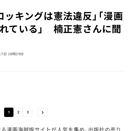
ロッキングは憲法違反」「漫画
れている」 楠正憲さんに聞
17日 16時39分
1
2
3
る漫画海賊版サイトが人気を集め、出版社の売り