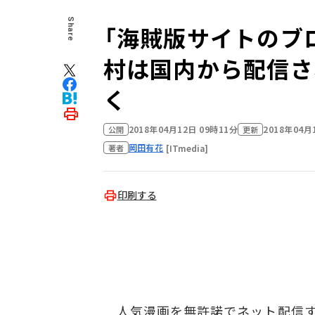
Share
「海賊版サイトのブ
村は国内から配信さ
く
2018年04月12日 09時11分
2018年04月
公開
更新
岡田有花
[ITmedia]
著者
印刷する
人気漫画を無許諾でネット配信す