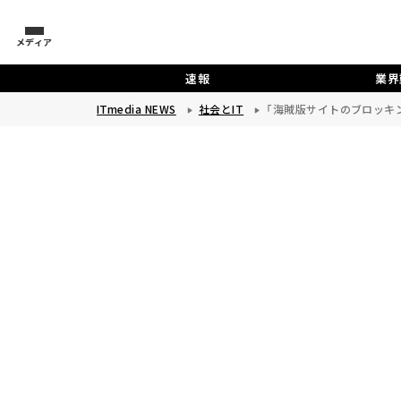
メディア
速報
業界
ITmedia NEWS
社会とIT
「海賊版サイトのブロッキ