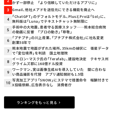
2
かず一部停止 「より信頼していただけるアプリに」
Gmail、他社メアドを送信元にできる機能を廃止へ
3
「ChatGPT」のデフォルトモデル、PlusとProは「Sol」に、
4
無料版は「Luna」でテキストチャット無制限に
手術中の大地震、患者守る医療スタッフ……熊本総合病院
5
の動画に反響 「プロの動き」「尊敬」
「プチプチ」の川上産業、「プチプチ株式会社」に社名変更
6
創業58年で
熊本地震で地面がずれた場所、35kmの線状に 衛星データ
7
で「変位境界」を判読 国土地理院
イーロン・マスク氏の「Terafab」、建設地決定 テキサス州
8
グライムズ郡に168億ドル投資
ワークマン、実は画像生成AIを導入していた 間に合わな
9
い商品撮影を代替 アプリ通知開封も1.5倍
写真加工アプリ「SNOW」にステマで措置命令 報酬付きで
10
X投稿依頼、広告表示なし 消費者庁
ランキングをもっと見る