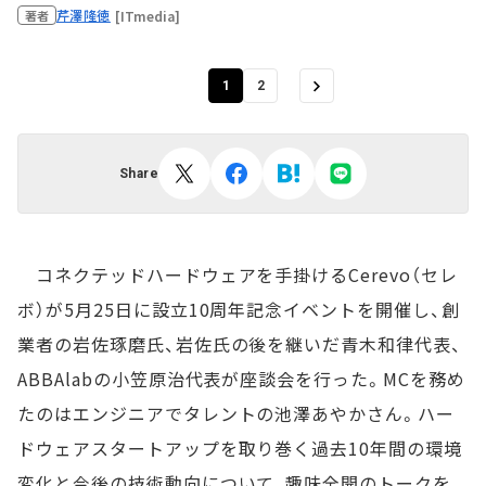
芹澤隆徳
[ITmedia]
著者
1
2
Share
コネクテッドハードウェアを手掛けるCerevo（セレ
ボ）が5月25日に設立10周年記念イベントを開催し、創
業者の岩佐琢磨氏、岩佐氏の後を継いだ青木和律代表、
ABBAlabの小笠原治代表が座談会を行った。MCを務め
たのはエンジニアでタレントの池澤あやかさん。ハー
ドウェアスタートアップを取り巻く過去10年間の環境
変化と今後の技術動向について、趣味全開のトークを